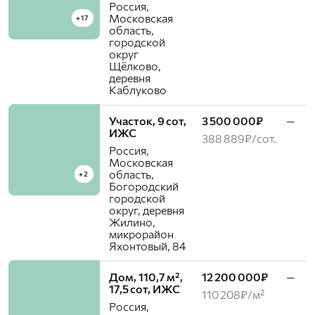
Россия,
Московская
+17
область,
городской
округ
Щёлково,
деревня
Каблуково
Участок, 9 сот,
3 500 000₽
—
ИЖС
388 889₽/сот.
Россия,
Московская
область,
+2
Богородский
городской
округ, деревня
Жилино,
микрорайон
Яхонтовый, 84
Дом, 110,7 м²,
12 200 000₽
—
17,5 сот, ИЖС
110 208₽/м²
Россия,