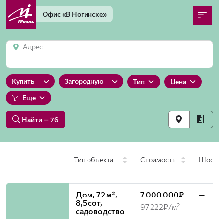
Офис
«В Ногинске»
Адрес
Купить
Загородную
Тип
Цена
Еще
Найти
— 76
Тип объекта
Стоимость
Шосс
Дом, 72 м²,
7 000 000₽
—
8,5 сот,
97 222₽/м²
садоводство