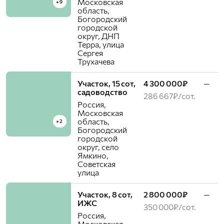
Московская
+9
область,
Богородский
городской
округ, ДНП
Терра, улица
Сергея
Трухачева
Участок, 15 сот,
4 300 000₽
—
садоводство
286 667₽/сот.
Россия,
Московская
область,
+2
Богородский
городской
округ, село
Ямкино,
Советская
улица
Участок, 8 сот,
2 800 000₽
—
ИЖС
350 000₽/сот.
Россия,
Московская