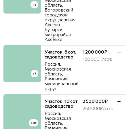
область,
+4
Богородский
городской
округ, деревня
Аксёно-
Бутырки,
микрорайон
Аксёнки
Участок, 8 сот,
1 200 000₽
—
садоводство
150 000₽/сот.
Россия,
Московская
область,
+7
Раменский
муниципальный
округ
Участок, 10 сот,
2 500 000₽
—
садоводство
250 000₽/сот.
Россия,
Московская
область,
+10
Раменский