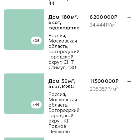
44
Дом, 180 м²,
6 200 000₽
—
6 сот,
34 444₽/м²
садоводство
Россия,
Московская
+28
область,
Богородский
городской
округ, СНТ
Стимул, 130
Дом, 56 м²,
11 500 000₽
—
5 сот, ИЖС
205 357₽/м²
Россия,
Московская
область,
+46
Богородский
городской
округ, КП
Родное
Пешково