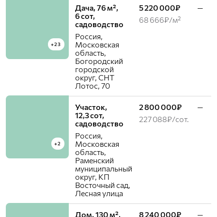
Дача, 76 м²,
5 220 000₽
—
6 сот,
68 666₽/м²
садоводство
Россия,
Московская
+23
область,
Богородский
городской
округ, СНТ
Лотос, 70
Участок,
2 800 000₽
—
12,3 сот,
227 088₽/сот.
садоводство
Россия,
Московская
+2
область,
Раменский
муниципальный
округ, КП
Восточный cад,
Лесная улица
Дом, 130 м²,
8 240 000₽
—