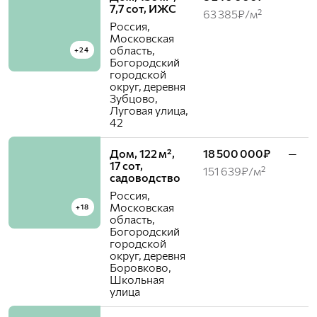
7,7 сот, ИЖС
63 385₽/м²
Россия,
Московская
область,
+24
Богородский
городской
округ, деревня
Зубцово,
Луговая улица,
42
Дом, 122 м²,
18 500 000₽
—
17 сот,
151 639₽/м²
садоводство
Россия,
Московская
+18
область,
Богородский
городской
округ, деревня
Боровково,
Школьная
улица