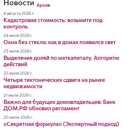
Новости
базу данных. Помогаем согласовать условия купли-
Архив
продажи, организуем показы объектов, проверяем их
4 августа 2026 г.
юридическую чистоту, содействуем на этапе заключения
Кадастровая стоимость: возьмите под
сделок.
контроль
Полный комплекс услуг в сфере
недвижимости:
24 июля 2026 г.
Окна без стекла: как в домах появился свет
Наш приоритет — комплексный подход к работе.
Придерживаясь его, мы оказываем нашим клиентам все
23 июля 2026 г.
востребованные услуги в сфере недвижимости.
Выделение долей по маткапиталу. Алгоритм
Помогаем максимально быстро подобрать квартиры
действий
в новостройках, загородную и коммерческую
недвижимость.
22 июля 2026 г.
Выполняем комплекс проверок, необходимых,
Четыре тектонических сдвига на рынке
чтобы убедиться в юридической чистоте
недвижимости
недвижимости.
Профессионально оформляем договоры и другие
21 июля 2026 г.
документы, сопровождающие сделки.
Важно для будущих домовладельцев: Банк
Проводим показы, встречи продавцов и
ДОМ.РФ обновил регламент
покупателей, помогаем договориться о
взаимовыгодных условиях.
20 июля 2026 г.
Квалифицированно сопровождаем клиентов на
«Секретная формула» (Экспертный подход)
этапе государственной регистрации сделок с