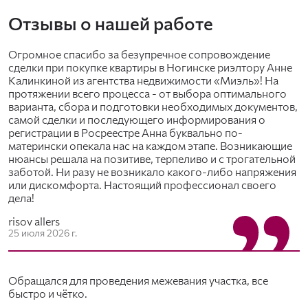
недвижимостью.
Отзывы о нашей работе
Оказываем ипотечные услуги — помогаем выбрать
недвижимость, предлагаем выгодные ипотечные
программы банков, содействуем при заключении
Огромное спасибо за безупречное сопровождение
договоров с кредитными учреждениями.
сделки при покупке квартиры в Ногинске риэлтору Анне
Работаем с военными сертификатами на
Калинкиной из агентства недвижимости «Миэль»! На
приобретение жилья — содействуем
протяжении всего процесса - от выбора оптимального
военнослужащим в получении государственных
варианта, сбора и подготовки необходимых документов,
субсидий на покупку недвижимости и улучшение
самой сделки и последующего информирования о
жилищных условий.
регистрации в Росреестре Анна буквально по-
Работаем с херсонскими сертификатами —
матерински опекала нас на каждом этапе. Возникающие
помогаем переселенцам, покинувшим Херсон и
нюансы решала на позитиве, терпеливо и с трогательной
правобережную часть Херсонской области,
заботой. Ни разу не возникало какого-либо напряжения
получать субсидии на покупку жилья.
или дискомфорта. Настоящий профессионал своего
дела!
Эти и другие услуги оказывают эксперты высокой
квалификации, входящие в команду офиса МИЭЛЬ «В
risov allers
Ногинске». Их знания в области архитектуры, дизайна
25 июля 2026 г.
экстерьеров и интерьеров зданий, юриспруденции,
маркетинга, других сферах, умноженные на их
многолетний опыт работы, — основа высокого качества
Обращался для проведения межевания участка, все
наших услуг.
быстро и чётко.