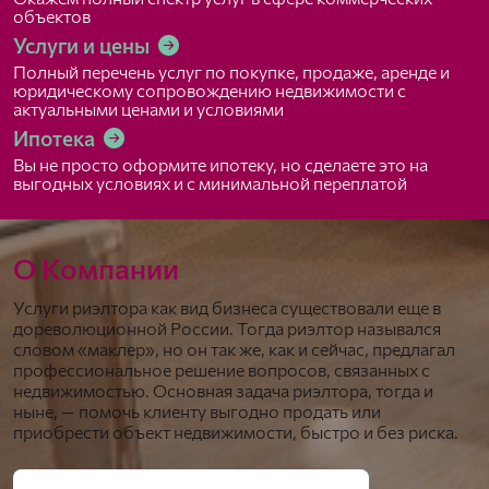
объектов
Услуги и цены
Полный перечень услуг по покупке, продаже, аренде и
юридическому сопровождению недвижимости с
актуальными ценами и условиями
Ипотека
Вы не просто оформите ипотеку, но сделаете это на
выгодных условиях и с минимальной переплатой
О Компании
Услуги риэлтора как вид бизнеса существовали еще в
дореволюционной России. Тогда риэлтор назывался
словом «маклер», но он так же, как и сейчас, предлагал
профессиональное решение вопросов, связанных с
недвижимостью. Основная задача риэлтора, тогда и
ныне, — помочь клиенту выгодно продать или
приобрести объект недвижимости, быстро и без риска.