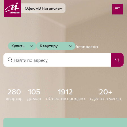
Офис
«В Ногинске»
Купить
Квартиру
выгодно
280
105
1912
20+
квартир
домов
объектов продано
сделок
в месяц