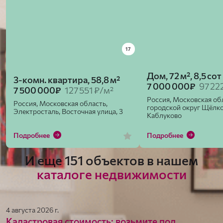
17
Дом, 72 м², 8,5 сот
3-комн. квартира, 58,8 м²
7 000 000₽
97 22
7 500 000₽
127 551 ₽/м²
Россия, Московская об
Россия, Московская область,
городской округ Щёлко
Электросталь, Восточная улица, 3
Каблуково
Подробнее
Подробнее
И еще 151 объектов в нашем
каталоге недвижимости
4 августа 2026 г.
Кадастровая стоимость: возьмите под