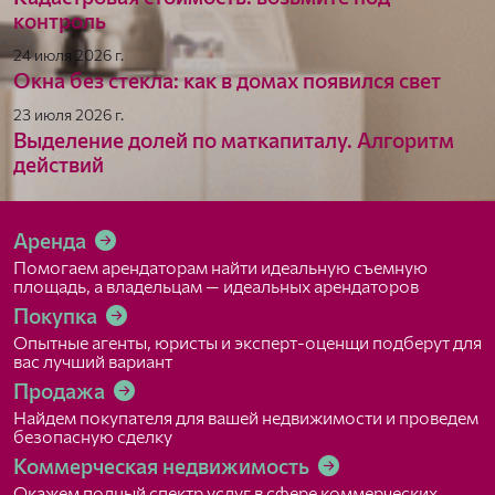
контроль
24 июля 2026 г.
Окна без стекла: как в домах появился свет
23 июля 2026 г.
Выделение долей по маткапиталу. Алгоритм
действий
Аренда
Помогаем арендаторам найти идеальную съемную
площадь, а владельцам — идеальных арендаторов
Покупка
Опытные агенты, юристы и эксперт-оценщи подберут для
вас лучший вариант
Продажа
Найдем покупателя для вашей недвижимости и проведем
безопасную сделку
Коммерческая недвижимость
Окажем полный спектр услуг в сфере коммерческих