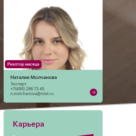
Риэлтор месяца
Наталия Молчанова
Эксперт
+7(499) 286 73 45
n.molchanova@miel.ru
Карьера