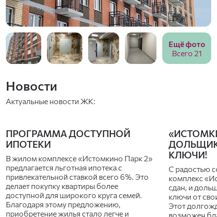
Ещё фото
Всего 21
Новости
Актуальные новости ЖК:
ПРОГРАММА ДОСТУПНОЙ
«ИСТОМКИ
ИПОТЕКИ
ДОЛЬЩИК
КЛЮЧИ!
В жилом комплексе «Истомкино Парк 2»
предлагается льготная ипотека с
С радостью 
привлекательной ставкой всего 6%. Это
комплекс «И
делает покупку квартиры более
сдан, и доль
доступной для широкого круга семей.
ключи от сво
Благодаря этому предложению,
Этот долгож
приобретение жилья стало легче и
возможен бл