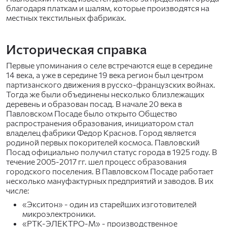
благодаря платкам и шалям, которые производятся на
местных текстильных фабриках.
Историческая справка
Первые упоминания о селе встречаются еще в середине
14 века, а уже в середине 19 века регион был центром
партизанского движения в русско-французских войнах.
Тогда же были объединены несколько близлежащих
деревень и образован посад. В начале 20 века в
Павловском Посаде было открыто Общество
распространения образования, инициатором стал
владелец фабрики Федор Краснов. Город является
родиной первых покорителей космоса. Павловский
Посад официально получил статус города в 1925 году. В
течение 2005-2017 гг. шел процесс образования
городского поселения. В Павловском Посаде работает
несколько мануфактурных предприятий и заводов. В их
числе:
«Экситон» - один из старейших изготовителей
микроэлектроники.
«РТК-ЭЛЕКТРО-М» - производственное