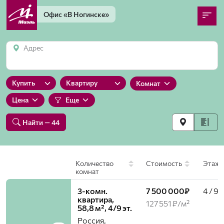
Офис
«В Ногинске»
Адрес
Купить
Квартиру
Комнат
Цена
Еще
Найти
— 44
Количество
Стоимость
Этаж
комнат
3-комн.
7 500 000₽
4 / 9
квартира,
127 551 ₽/м²
58,8 м², 4/9 эт.
Россия,