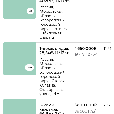
40,5 м², 11/17 эт.
Россия,
Московская
+8
область,
Богородский
городской
округ, Ногинск,
Юбилейная
улица, 2
1-комн. студия,
4 650 000₽
11 / 17
28,3 м², 11/17 эт.
164 311 ₽/м²
Россия,
Московская
область,
+30
Богородский
городской
округ, Старая
Купавна,
Октябрьская
улица, 14А
3-комн.
5 800 000₽
2 / 2
квартира,
89 506 ₽/м²
64,8 м², 2/2 эт.