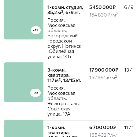
1-комн. студия,
5 450 000₽
6 / 9
35,2 м², 6/9 эт.
154 830 ₽/м²
Россия,
Московская
область,
+12
Богородский
городской
округ, Ногинск,
Юбилейная
улица, 14Б
3-комн.
17 900 000₽
13 / 1
квартира,
152 991 ₽/м²
117 м², 13/15 эт.
Россия,
Московская
+25
область,
Электросталь,
Советская
улица, 17А
1-комн.
6 700 000₽
11 / 17
квартира,
165 432 ₽/м²