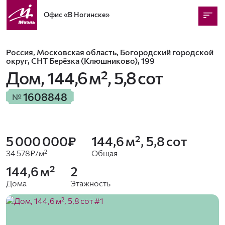
Офис
«В Ногинске»
Россия, Московская область, Богородский городской
округ, СНТ Берёзка (Клюшниково), 199
Дом,
144,6 м², 5,8 сот
1608848
№
5 000 000₽
144,6 м², 5,8 сот
34 578₽/м²
Общая
144,6 м²
2
Дома
Этажность