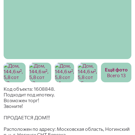
Ещё фото
Всего 13
Код объекта: 1608848.
Подходит под ипотеку.
Возможен торг!
Звоните!
ПРОДАЕТСЯ ДОМ!!!
Расположен по адpecу: Мocкoвcкая oблacть, Ногинский
р-н, г. Ногинск CНТ Березка.