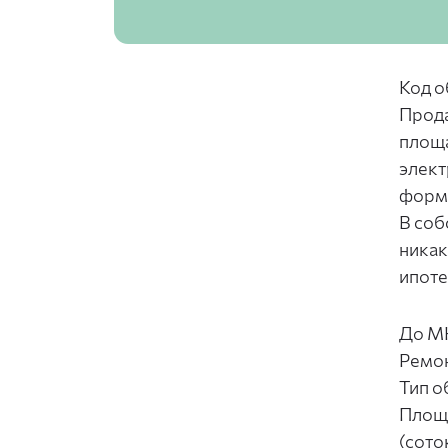
Код о
Прода
площа
элект
формы
В соб
никак
ипоте
До М
Ремо
Тип о
Площа
(сото