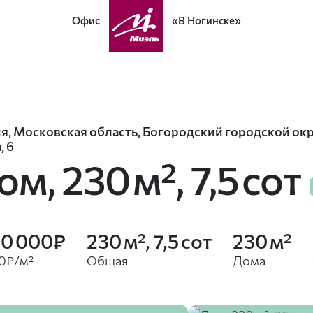
Офис
«В Ногинске»
я, Московская область, Богородский городской окр
, 6
ом,
230 м², 7,5 сот
50 000₽
230 м², 7,5 сот
230 м²
0₽/м²
Общая
Дома