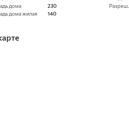
адь дома
230
Разреш.
адь дома жилая
140
карте