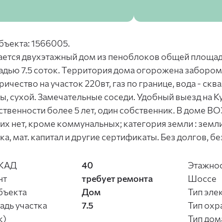
бъекта: 1566005.
ется двухэтажный дом из пеноблоков общей площадь
дью 7.5 соток. Территория дома огорожена забором
ричество на участок 220вт, газ по границе, вода - с
, сухой. Замечательные соседи. Удобный выезд на К
ственности более 5 лет, один собственник. В до
их нет, кроме коммунальных; категория земли : зем
ка, мат. капитал и другие сертификаты. Без долгов, 
КАД
40
Этажно
нт
требует ремонта
Шоссе
бъекта
Дом
Тип эле
дь участка
7.5
Тип охр
к)
Тип дом