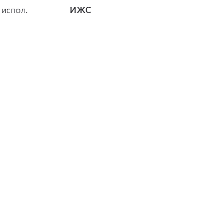
 испол.
ИЖС