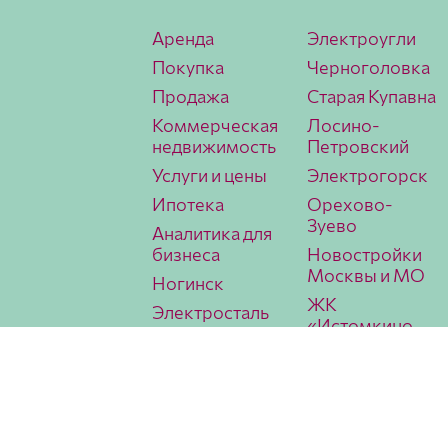
Аренда
Электроугли
Покупка
Черноголовка
Продажа
Старая Купавна
Коммерческая
Лосино-
недвижимость
Петровский
Услуги и цены
Электрогорск
Ипотека
Орехово-
Зуево
Аналитика для
бизнеса
Новостройки
Москвы и МО
Ногинск
ЖК
Электросталь
«Истомкино
Павловский
Парк 2»
Посад
Аналитика
МИЭЛЬ