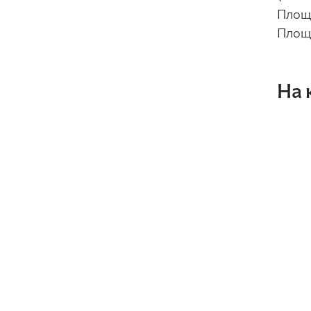
Площ
Площ
На 