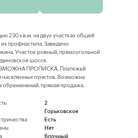
ю 230 кв.м. на двух участках общей
 из профнастила. Заведено
кважина. Участок ровный, прямоугольной
удиновское шоссе.
ме ВОЗМОЖНА ПРОПИСКА. Платежей
ли населенных пунктов. Возможна
без обременений. прямая продажа.
сть
2
Горьковское
ктричества
Есть
аны
Нет
а
блочный