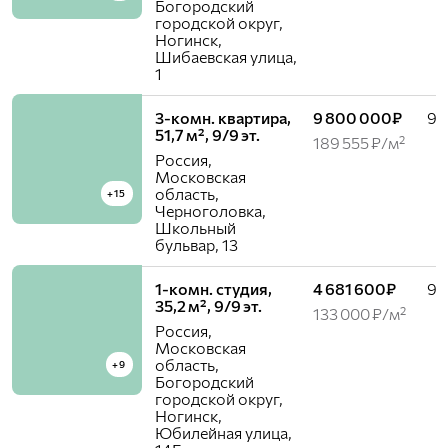
Богородский
городской округ,
Ногинск,
Шибаевская улица,
1
3-комн. квартира,
9 800 000₽
9 /
51,7 м², 9/9 эт.
189 555 ₽/м²
Россия,
Московская
область,
+15
Черноголовка,
Школьный
бульвар, 13
1-комн. студия,
4 681 600₽
9 /
35,2 м², 9/9 эт.
133 000 ₽/м²
Россия,
Московская
область,
+9
Богородский
городской округ,
Ногинск,
Юбилейная улица,