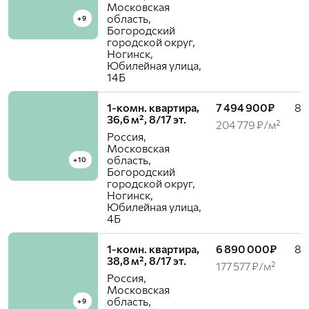
Московская
область,
+9
Богородский
городской округ,
Ногинск,
Юбилейная улица,
14Б
1-комн. квартира,
7 494 900₽
8 /
36,6 м², 8/17 эт.
204 779 ₽/м²
Россия,
Московская
область,
+10
Богородский
городской округ,
Ногинск,
Юбилейная улица,
4Б
1-комн. квартира,
6 890 000₽
8 /
38,8 м², 8/17 эт.
177 577 ₽/м²
Россия,
Московская
область,
+9