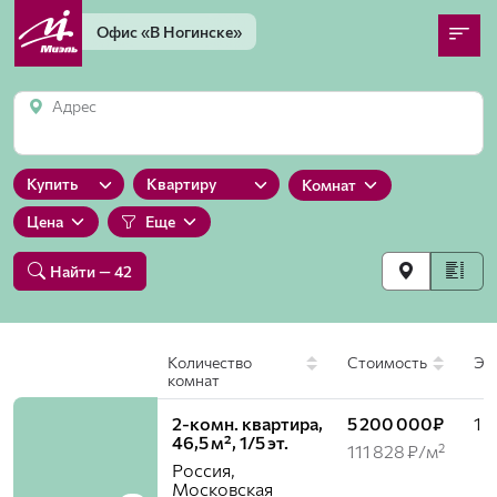
Офис
«В Ногинске»
Адрес
Купить
Квартиру
Комнат
Цена
Еще
Найти
— 42
Количество
Стоимость
Эт
комнат
2-комн. квартира,
5 200 000₽
1 /
46,5 м², 1/5 эт.
111 828 ₽/м²
Россия,
Московская