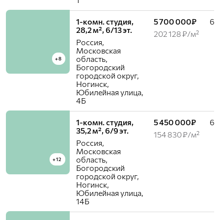
1-комн. студия,
5 700 000₽
6 /
28,2 м², 6/13 эт.
202 128 ₽/м²
Россия,
Московская
область,
+8
Богородский
городской округ,
Ногинск,
Юбилейная улица,
4Б
1-комн. студия,
5 450 000₽
6 /
35,2 м², 6/9 эт.
154 830 ₽/м²
Россия,
Московская
область,
+12
Богородский
городской округ,
Ногинск,
Юбилейная улица,
14Б