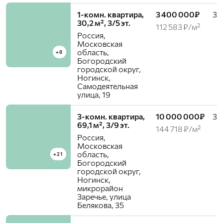
1-комн. квартира,
3 400 000₽
3 /
30,2 м², 3/5 эт.
112 583 ₽/м²
Россия,
Московская
область,
+8
Богородский
городской округ,
Ногинск,
Самодеятельная
улица, 19
3-комн. квартира,
10 000 000₽
3 /
69,1 м², 3/9 эт.
144 718 ₽/м²
Россия,
Московская
область,
+21
Богородский
городской округ,
Ногинск,
микрорайон
Заречье, улица
Белякова, 35