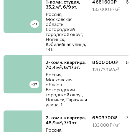
1-комн. студия,
4 681 600₽
6 /
35,2 м², 6/9 эт.
133 000 ₽/м²
Россия,
Московская
область,
+11
Богородский
городской округ,
Ногинск,
Юбилейная улица,
14Б
2-комн. квартира,
8 500 000₽
6 /
70,4 м², 6/17 эт.
120 739 ₽/м²
Россия,
Московская
область,
+27
Богородский
городской округ,
Ногинск, Гаражная
улица, 1
2-комн. квартира,
6 503 700₽
7 /
48,9 м², 7/9 эт.
133 000 ₽/м²
Россия,