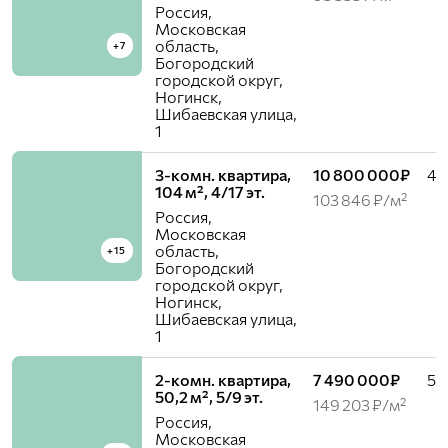
Россия,
Московская
область,
+7
Богородский
городской округ,
Ногинск,
Шибаевская улица,
1
3-комн. квартира,
10 800 000₽
4 /
104 м², 4/17 эт.
103 846 ₽/м²
Россия,
Московская
область,
+15
Богородский
городской округ,
Ногинск,
Шибаевская улица,
1
2-комн. квартира,
7 490 000₽
5 /
50,2 м², 5/9 эт.
149 203 ₽/м²
Россия,
Московская