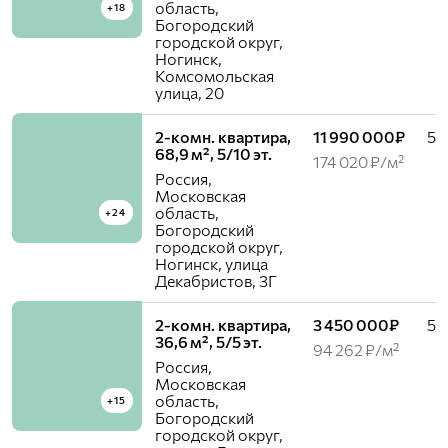
область,
+18
Богородский
городской округ,
Ногинск,
Комсомольская
улица, 20
2-комн. квартира,
11 990 000₽
5 /
68,9 м², 5/10 эт.
174 020 ₽/м²
Россия,
Московская
область,
+24
Богородский
городской округ,
Ногинск, улица
Декабристов, 3Г
2-комн. квартира,
3 450 000₽
5 /
36,6 м², 5/5 эт.
94 262 ₽/м²
Россия,
Московская
область,
+15
Богородский
городской округ,