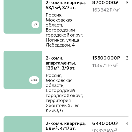
2-комн. квартира,
8 700 000₽
3 /
53,1 м², 3/7 эт.
163 842 ₽/м²
Россия,
Московская
область,
+7
Богородский
городской округ,
Ногинск, улица
Лебедевой, 4
2-комн.
15 500 000₽
3 /
апартаменты,
113 971 ₽/м²
136 м², 3/9 эт.
Россия,
Московская
+34
область,
Богородский
городской округ,
территория
Яхонтовый Лес
КЗиО, 6
2-комн. квартира,
6 440 000₽
4 /
69 м², 4/17 эт.
93 333 ₽/м²