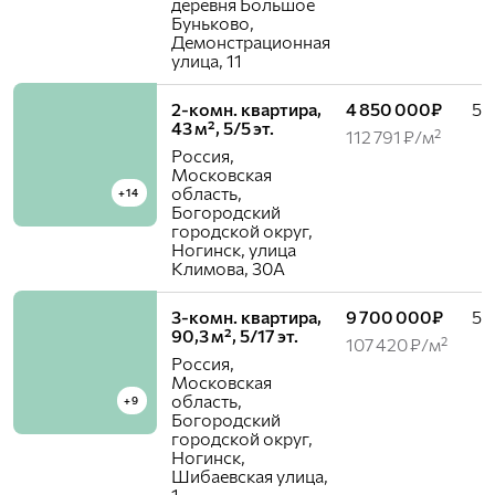
деревня Большое
Буньково,
Демонстрационная
улица, 11
2-комн. квартира,
4 850 000₽
5 /
43 м², 5/5 эт.
112 791 ₽/м²
Россия,
Московская
область,
+14
Богородский
городской округ,
Ногинск, улица
Климова, 30А
3-комн. квартира,
9 700 000₽
5 /
90,3 м², 5/17 эт.
107 420 ₽/м²
Россия,
Московская
область,
+9
Богородский
городской округ,
Ногинск,
Шибаевская улица,
1