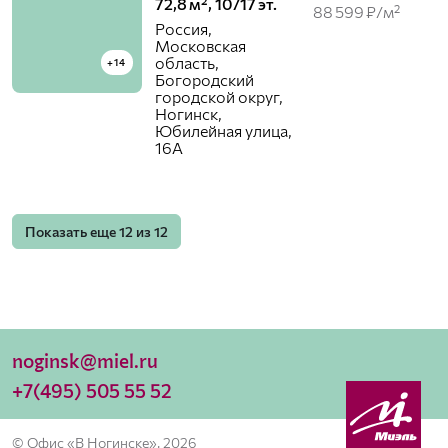
72,8 м², 10/17 эт.
88 599 ₽/м²
Россия,
Московская
область,
+14
Богородский
городской округ,
Ногинск,
Юбилейная улица,
16А
Показать еще
12
из
12
noginsk@miel.ru
+7(495) 505 55 52
© Офис «В Ногинске», 2026