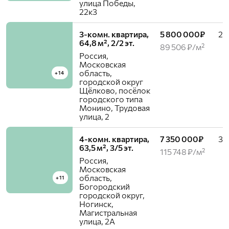
улица Победы,
22к3
3-комн. квартира,
5 800 000₽
2 /
64,8 м², 2/2 эт.
89 506 ₽/м²
Россия,
Московская
область,
+14
городской округ
Щёлково, посёлок
городского типа
Монино, Трудовая
улица, 2
4-комн. квартира,
7 350 000₽
3 /
63,5 м², 3/5 эт.
115 748 ₽/м²
Россия,
Московская
область,
+11
Богородский
городской округ,
Ногинск,
Магистральная
улица, 2А