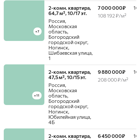
2-комн. квартира,
7 000 000₽
10 
64,7 м², 10/17 эт.
108 192 ₽/м²
Россия,
Московская
область,
+7
Богородский
городской округ,
Ногинск,
Шибаевская улица,
1
2-комн. квартира,
9 880 000₽
10 
47,5 м², 10/15 эт.
208 000 ₽/м²
Россия,
Московская
область,
+11
Богородский
городской округ,
Ногинск,
Юбилейная улица,
4Б
2-комн. квартира,
6 450 000₽
10 