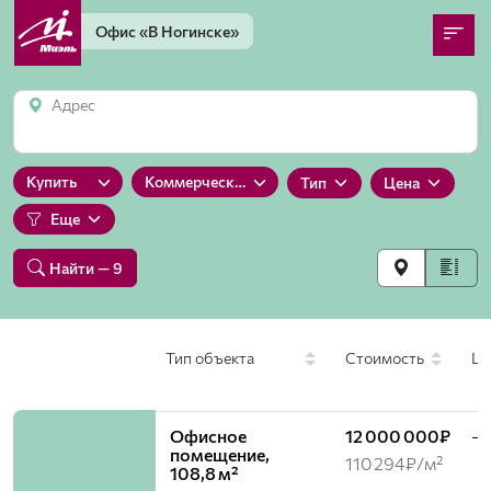
Офис
«В Ногинске»
Адрес
Купить
Коммерческую
Тип
Цена
Еще
Найти
— 9
Тип объекта
Стоимость
Шо
Офисное
12 000 000₽
—
помещение,
110 294₽/м²
108,8 м²