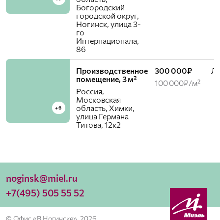
Богородский
городской округ,
Ногинск, улица 3-
го
Интернационала,
86
Производственное
300 000₽
Ле
помещение, 3 м²
100 000₽/м²
Россия,
Московская
область, Химки,
+6
улица Германа
Титова, 12к2
noginsk@miel.ru
+7(495) 505 55 52
© Офис «В Ногинске», 2026