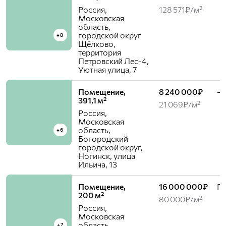
Россия,
128 571₽/м²
Московская
область,
городской округ
+8
Щёлково,
территория
Петровский Лес-4,
Уютная улица, 7
Помещение,
8 240 000₽
—
391,1 м²
21 069₽/м²
Россия,
Московская
область,
+6
Богородский
городской округ,
Ногинск, улица
Ильича, 13
Помещение,
16 000 000₽
Го
200 м²
80 000₽/м²
Россия,
Московская
область,
+7