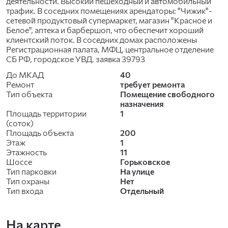
деятельности. Высокий пешеходный и автомобильный
трафик. В соседних помещениях арендаторы: "Чижик"-
сетевой продуктовый супермаркет, магазин "Красное и
Белое", аптека и барбершоп, что обеспечит хороший
клиентский поток. В соседних домах расположены
Регистрационная палата, МФЦ, центральное отделение
СБ РФ, городское УВД. заявка 39793
До МКАД
40
Ремонт
требует ремонта
Тип объекта
Помещение свободного
назначения
Площадь территории
1
(соток)
Площадь объекта
200
Этаж
1
Этажность
11
Шоссе
Горьковское
Тип парковки
На улице
Тип охраны
Нет
Тип входа
Отдельный
На карте