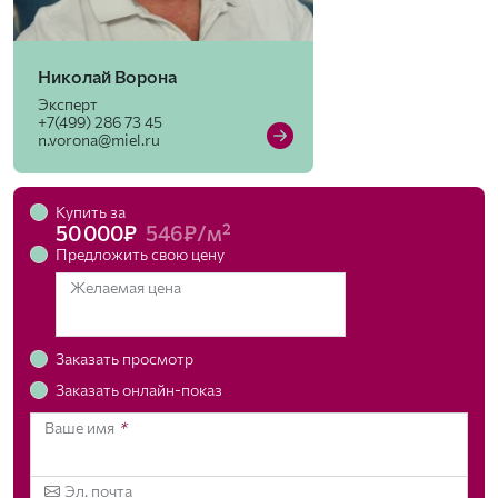
Николай Ворона
Эксперт
+7(499) 286 73 45
n.vorona@miel.ru
Купить за
50 000₽
546₽/м²
Предложить свою цену
Желаемая цена
Заказать просмотр
Заказать онлайн-показ
Ваше имя
*
Эл. почта