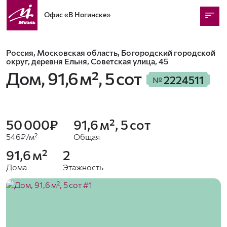
Офис
«В Ногинске»
Россия, Московская область, Богородский городской
округ, деревня Ельня, Советская улица, 45
Дом,
91,6 м², 5 сот
2224511
№
50 000₽
91,6 м², 5 сот
546₽/м²
Общая
91,6 м²
2
Дома
Этажность