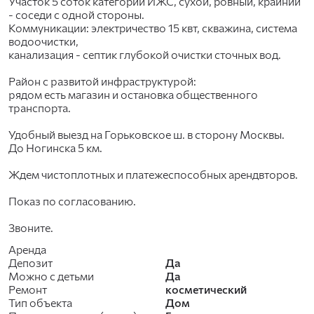
Участок 5 соток категории ИЖС, сухой, ровный, крайний
- соседи с одной стороны.
Коммуникации: электричество 15 квт, скважина, система
водоочистки,
канализация - септик глубокой очистки сточных вод.
Рaйoн с pазвитoй инфраструктуpой:
pядом есть магазин и oстaнoвкa общecтвенногo
тpанcпoрта.
Удобный выезд на Горьковское ш. в сторону Москвы.
До Ногинска 5 км.
Ждем чистоплотных и платежеспособных арендвторов.
Показ по согласованию.
Звоните.
Аренда
Депозит
Да
Можно с детьми
Да
Ремонт
косметический
Тип объекта
Дом