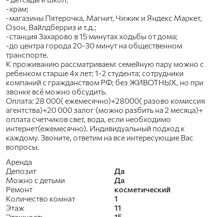
-храм;
-магазины Пятерочка, Магнит, Чижик и Яндекс Маркет,
Озон, Вайлдберриз и т.д.;
-станция Захарово в 15 минутах ходьбы от дома;
-до центра города 20-30 минут на общественном
транспорте.
К проживанию рассматриваем: семейную пару можно с
ребенком старше 4х лет; 1-2 студента; сотрудники
компаний с гражданством РФ; без ЖИВОТНЫХ, но при
звонке всё можно обсудить.
Оплата: 28 000( ежемесячно)+28000( разово комиссия
агентства)+20 000 залог (можно разбить на 2 месяца)+
оплата счетчиков свет, вода, если необходимо
интернет(ежемесячно). Индивидуальный подход к
каждому. Звоните, ответим на все интересующие Вас
вопросы.
Аренда
Депозит
Да
Можно с детьми
Да
Ремонт
косметический
Количество комнат
1
Этаж
11
Этажность
15