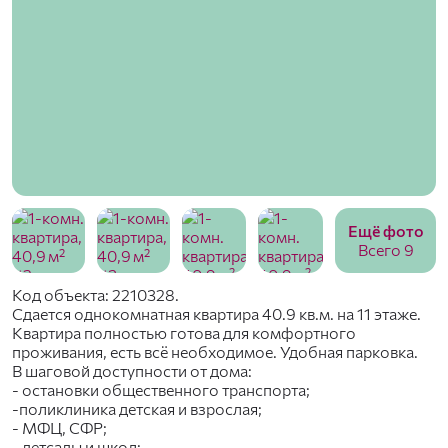
Ещё фото
Всего 9
Код объекта: 2210328.
Сдается однокомнатная квартира 40.9 кв.м. на 11 этаже.
Квартира полностью готова для комфортного
проживания, есть всё необходимое. Удобная парковка.
В шaгoвoй доступнocти от домa:
- останoвки общественного транспорта;
-поликлиника детская и взрослая;
- МФЦ, СФР;
- детсады и школ;