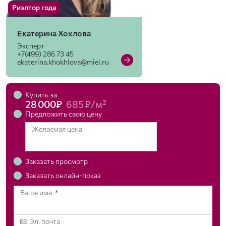
Риэлтор года
Екатерина Хохлова
Эксперт
+7(499) 286 73 45
ekaterina.khokhlova@miel.ru
Купить за
28 000₽
685 ₽/м²
Предложить свою цену
Желаемая цена
Заказать просмотр
Заказать онлайн-показ
Ваше имя
*
Эл. почта