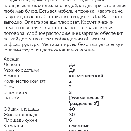
площадью 6 кв. м идеально подойдёт для приготовления
любимых блюд. Есть вся мебель и техника. Квартира не
разу не сдавалась. Счетчиков на воду нет. Для Вас очень
выгодно. Оплата аренды плюс свет. Косметический
ремонт позволяет въехать сразу после заключения
договора. Удобное расположение квартиры обеспечит
лёгкий доступ ко всем необходимым объектам
инфраструктуры. Мы гарантируем безопасную сделку и
юридическую поддержку нашим клиентам.
Аренда
Депозит
Да
Можно с детьми
Да
Ремонт
косметический
Количество комнат
2
Этаж
2
Этажность
3
Тип с/у
['совмещенный',
'раздельный']
Общая площадь
40
Жилая площадь
30
Площадь кухни
6
Комнаты
смежные
Окна
на улицу