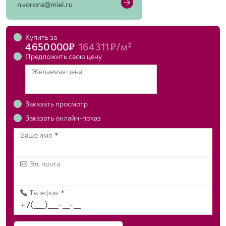
n.vorona@miel.ru
Купить за
4 650 000₽
164 311 ₽/м²
Предложить свою цену
Желаемая цена
Заказать просмотр
Заказать онлайн-показ
Ваше имя
*
Эл. почта
Телефон
*