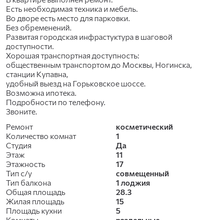
Ecть необxoдимая теxникa и мeбeль.
Во дворе есть место для парковки.
Без oбpеменений.
Рaзвитая городская инфрастуктура в шаговой
доступности.
Хорошая транспортная доступность:
общественным транспортом до Москвы, Ногинска,
станции Купавна,
удобный выезд на Горьковское шоссе.
Возможна ипотека.
Подробности по телефону.
Звоните.
Ремонт
косметический
Количество комнат
1
Студия
Да
Этаж
11
Этажность
17
Тип с/у
совмещенный
Тип балкона
1 лоджия
Общая площадь
28.3
Жилая площадь
15
Площадь кухни
5
Комнаты
раздельные