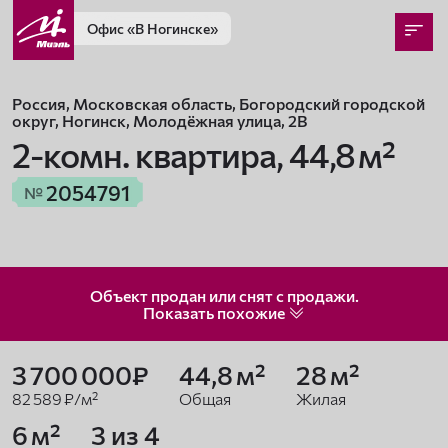
Офис
«В Ногинске»
Россия, Московская область, Богородский городской
округ, Ногинск, Молодёжная улица, 2В
2-комн. квартира,
44,8 м²
2054791
№
Объект продан или снят с продажи.
Показать
похожие
3 700 000₽
44,8 м²
28 м²
82 589 ₽/м²
Общая
Жилая
6 м²
3 из 4