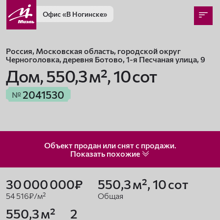
Офис
«В Ногинске»
Россия, Московская область, городской округ
Черноголовка, деревня Ботово, 1-я Песчаная улица, 9
Дом,
550,3 м², 10 сот
2041530
№
Объект продан или снят с продажи.
Показать
похожие
30 000 000₽
550,3 м², 10 сот
54 516₽/м²
Общая
550,3 м²
2