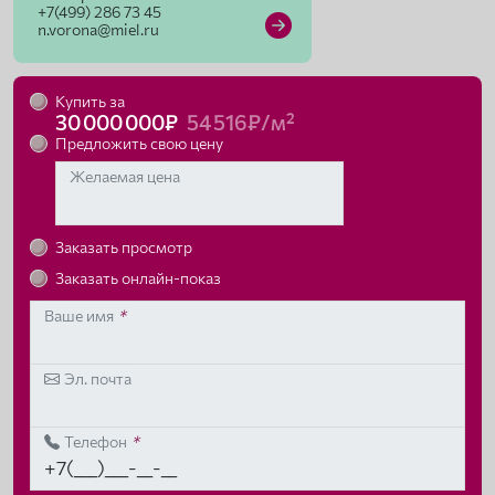
+7(499) 286 73 45
n.vorona@miel.ru
Купить за
30 000 000₽
54 516₽/м²
Предложить свою цену
Желаемая цена
Заказать просмотр
Заказать онлайн-показ
Ваше имя
*
Эл. почта
Телефон
*