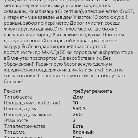
метеллочерепица;- коммуникации: газ, вода из
скважины, канализация (3 септика), электричество 15 кВТ,
интернет - уже заведены в дом.Участок 10 соток: сухой,
ровный, забор по периметру.Дороги чистят, соседи
живут круглогодично.Это тихое место, где можно
насладиться природой и свежим воздухом. При этом
доступ к основной городской инфраструктуре не
затруднён благодаря хорошей транспортной
доступности: до МКАДа 55 км,городская инфратруктура
в 5 минутах траспортом.Один собственник. Без
обременений.Гарантирую безопасную сделку и
юридическую поддержку нашим Клиентам.Показ по
согласованию.Позвоните прямо сейчас, чтобы узнать
больше!
Ремонт
требует ремонта
Тип объекта
Дом
Площадь участка (соток)
10
Площадь дома
550.3
Площадь дома жилая
260
Этажность
2
Тип электричества
Есть
Тип дома
блочный
Тип канализации
Есть