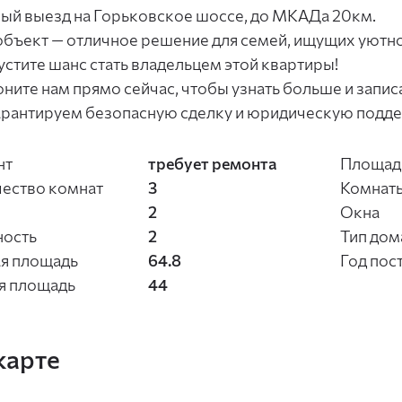
ый выезд на Горьковское шоссе, до МКАДа 20км.
объект — отличное решение для семей, ищущих уютн
устите шанс стать владельцем этой квартиры!
ните нам прямо сейчас, чтобы узнать больше и запис
рантируем безопасную сделку и юридическую подд
нт
требует ремонта
Площадь
ество комнат
3
Комнат
2
Окна
ность
2
Тип дом
я площадь
64.8
Год пос
я площадь
44
карте