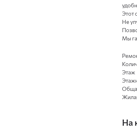
удобн
Этот 
Не уп
Позво
Мы га
Ремо
Колич
Этаж
Этаж
Обща
Жила
На 