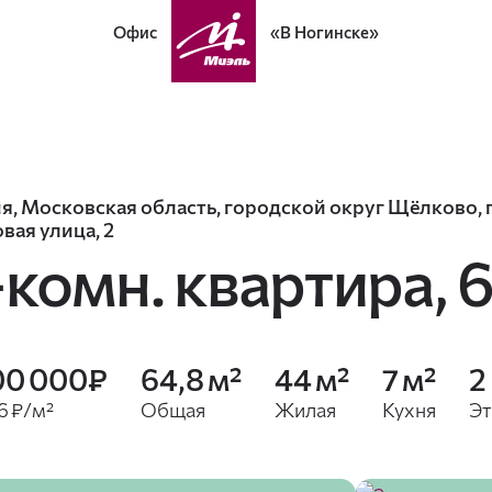
Офис
«В Ногинске»
я, Московская область, городской округ Щёлково, 
вая улица, 2
-комн. квартира,
6
00 000₽
64,8 м²
44 м²
7 м²
2
6 ₽/м²
Общая
Жилая
Кухня
Э