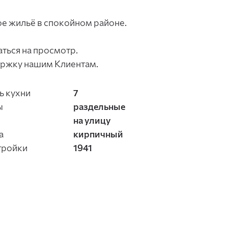
ое жильё в спокойном районе.
аться на просмотр.
ержку нашим Клиентам.
 кухни
7
ы
раздельные
на улицу
а
кирпичный
тройки
1941