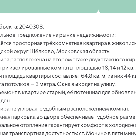
бъекта: 2040308.
льное предложение на рынке недвижимости:
ётся просторная трёхкомнатная квартира в живопис
ской округ Щёлково, Московская область.
ира расположена на втором этаже двухэтажного кирп
 три изолированные комнаты площадью 18, 14 и 12 кв. 
 площадь квартиры составляет 64,8 кв. м, из них 44 кв
а потолков — 3 метра. Окна выходят на улицу.
ремонт в квартире старый, её потенциал для обновле
ден.
ира не угловая, с удобным расположением комнат.
ная парковка во дворе обеспечивает удобное разм
альное отопление гарантирует комфорт в холодное 
ая транспортная доступность: ст. Монино в пяти мин