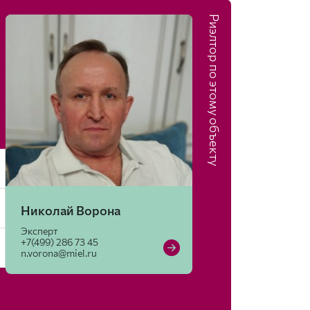
Риэлтор по этому объекту
Николай Ворона
Эксперт
+7(499) 286 73 45
n.vorona@miel.ru