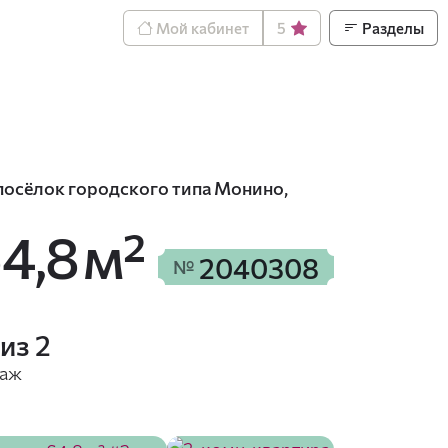
Мой кабинет
5
Разделы
посёлок городского типа Монино,
4,8 м²
2040308
№
 из 2
таж