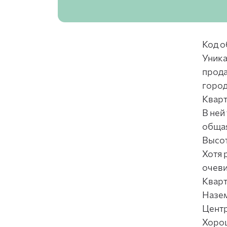
Код о
Уника
прода
город
Кварт
В ней
общая
Высот
Хотя 
очеви
Кварт
Назем
Центр
Хорош