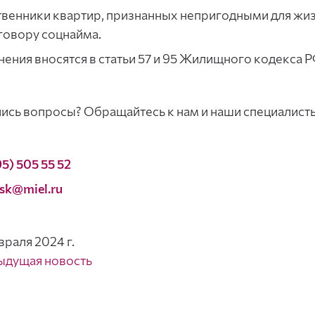
венники квартир, признанных непригодными для жизн
говору соцнайма.
ения вносятся в статьи 57 и 95 Жилищного кодекса Р
ись вопросы? Обращайтесь к нам и наши специалист
95) 505 55 52
sk@miel.ru
враля 2024 г.
ыдущая новость