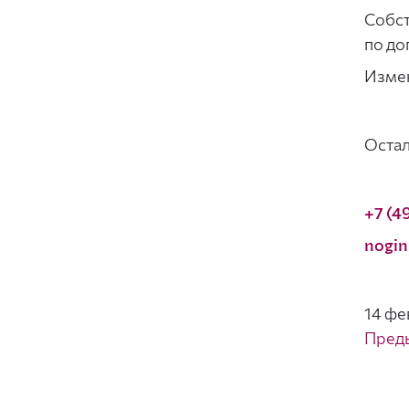
Собст
по до
Измен
Остал
+7 (4
nogin
14 фе
Пред