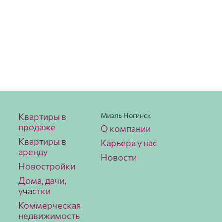
Квартиры в
Миэль Ногинск
продаже
О компании
Квартиры в
Карьера у нас
аренду
Новости
Новостройки
Дома, дачи,
участки
Коммерческая
недвижимость