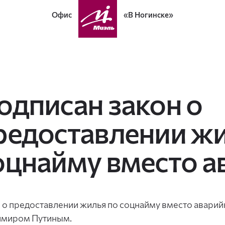
Офис
«В Ногинске»
одписан закон о
редоставлении жи
оцнайму вместо а
 о предоставлении жилья по соцнайму вместо авари
имиром Путиным.