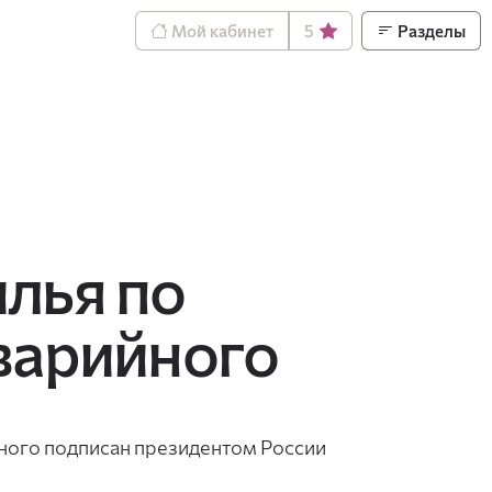
Мой кабинет
5
Разделы
лья по
варийного
йного подписан президентом России