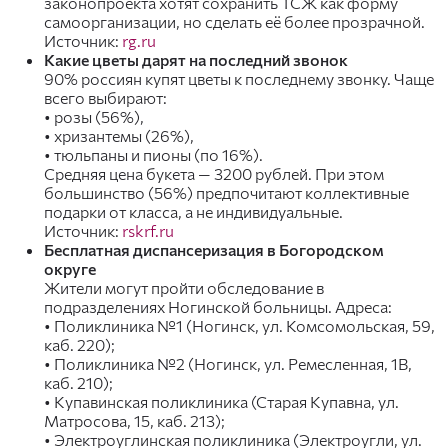
законопроекта хотят сохранить ТСЖ как форму
самоорганизации, но сделать её более прозрачной.
Источник:
rg.ru
Какие цветы дарят на последний звонок
90% россиян купят цветы к последнему звонку. Чаще
всего выбирают:
• розы (56%),
• хризантемы (26%),
• тюльпаны и пионы (по 16%).
Средняя цена букета — 3200 рублей. При этом
большинство (56%) предпочитают коллективные
подарки от класса, а не индивидуальные.
Источник:
rskrf.ru
Бесплатная диспансеризация в Богородском
округе
Жители могут пройти обследование в
подразделениях Ногинской больницы. Адреса:
• Поликлиника №1 (Ногинск, ул. Комсомольская, 59,
каб. 220);
• Поликлиника №2 (Ногинск, ул. Ремесленная, 1В,
каб. 210);
• Купавинская поликлиника (Старая Купавна, ул.
Матросова, 15, каб. 213);
• Электроуглинская поликлиника (Электроугли, ул.