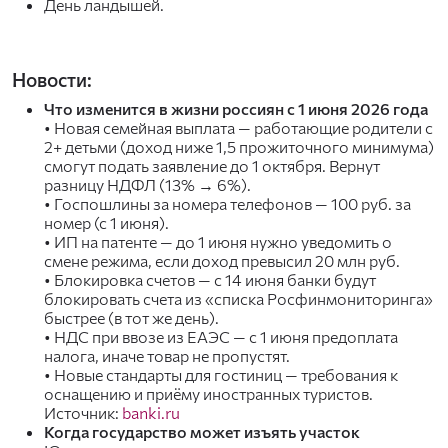
День ландышей.
Новости:
Что изменится в жизни россиян с 1 июня 2026 года
• Новая семейная выплата — работающие родители с
2+ детьми (доход ниже 1,5 прожиточного минимума)
смогут подать заявление до 1 октября. Вернут
разницу НДФЛ (13% → 6%).
• Госпошлины за номера телефонов — 100 руб. за
номер (с 1 июня).
• ИП на патенте — до 1 июня нужно уведомить о
смене режима, если доход превысил 20 млн руб.
• Блокировка счетов — с 14 июня банки будут
блокировать счета из «списка Росфинмониторинга»
быстрее (в тот же день).
• НДС при ввозе из ЕАЭС — с 1 июня предоплата
налога, иначе товар не пропустят.
• Новые стандарты для гостиниц — требования к
оснащению и приёму иностранных туристов.
Источник:
banki.ru
Когда государство может изъять участок