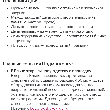
Праздники дня:
Оранжевый день — символ оптимизма и жизненной
энергии
Международный день благотворительности (в
память о Матери Терезе)
День опозданий — шуточный повод не спешить
День ленивых мам — время дать мамам отдых
День перерыва на искусство — посвятите хотя бы час
творчеству
Луп Брусничник — православный праздник
Главные события Подмосковья:
В Ельне открыли новую детскую площадку
В деревне Ельня завершилось строительство
современной площадки площадью 450 кв. м. Здесь
оборудованы игровые комплексы для разных
возрастов и уютный песочный дворик для малышей.
Жители отмечают, что это «целое пространство для
детской радости». До конца октября установят
освещение и видеонаблюдение.
Источник:
bogorodsky-okrug.ru