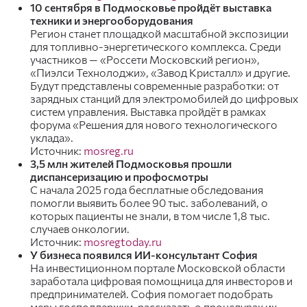
10 сентября в Подмосковье пройдёт выставка
техники и энергооборудования
Регион станет площадкой масштабной экспозиции
для топливно-энергетического комплекса. Среди
участников — «Россети Московский регион»,
«Пиэлси Технолоджи», «Завод Кристалл» и другие.
Будут представлены современные разработки: от
зарядных станций для электромобилей до цифровых
систем управления. Выставка пройдёт в рамках
форума «Решения для нового технологического
уклада».
Источник:
mosreg.ru
3,5 млн жителей Подмосковья прошли
диспансеризацию и профосмотры
С начала 2025 года бесплатные обследования
помогли выявить более 90 тыс. заболеваний, о
которых пациенты не знали, в том числе 1,8 тыс.
случаев онкологии.
Источник:
mosregtoday.ru
У бизнеса появился ИИ-консультант София
На инвестиционном портале Московской области
заработала цифровая помощница для инвесторов и
предпринимателей. София помогает подобрать
меры господдержки, рассказать о процедурах их