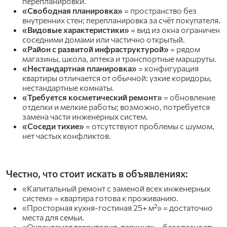
перепланировки.
«Свободная планировка»
= пространство без
внутренних стен; перепланировка за счёт покупателя.
«Видовые характеристики»
= вид из окна ограничен
соседними домами или частично открытый.
«Район с развитой инфраструктурой»
= рядом
магазины, школа, аптека и транспортные маршруты.
«Нестандартная планировка»
= конфигурация
квартиры отличается от обычной: узкие коридоры,
нестандартные комнаты.
«Требуется косметический ремонт»
= обновление
отделки и мелкие работы; возможно, потребуется
замена части инженерных систем.
«Соседи тихие»
= отсутствуют проблемы с шумом,
нет частых конфликтов.
Честно, что стоит искать в объявлениях:
«Капитальный ремонт с заменой всех инженерных
систем» = квартира готова к проживанию.
«Просторная кухня-гостиная 25+ м²» = достаточно
места для семьи.
«Охраняемая территория, паркинг» = безопасность