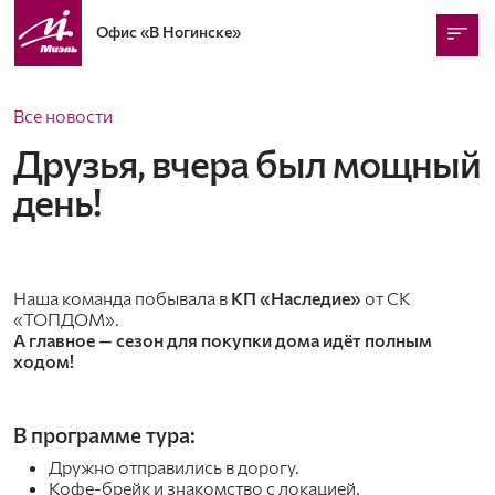
Офис
«В Ногинске»
Все новости
Друзья, вчера был мощный
день!
Наша команда побывала в
КП «Наследие»
от СК
«ТОПДОМ».
А главное — сезон для покупки дома идёт полным
ходом!
В программе тура:
Дружно отправились в дорогу.
Кофе-брейк и знакомство с локацией.