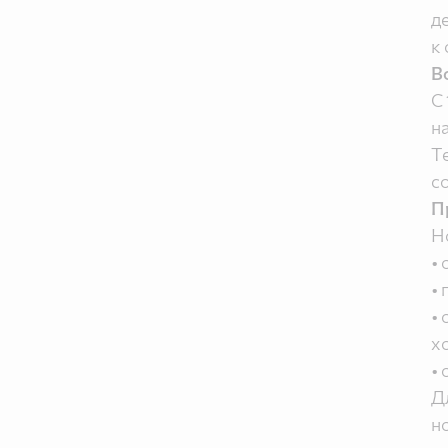
д
к
В
С
н
Т
с
П
Н
•
•
•
х
•
Д
н