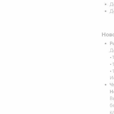
Д
Д
Ново
Р
Д
•
•
•
И
Ч
Н
В
б
к