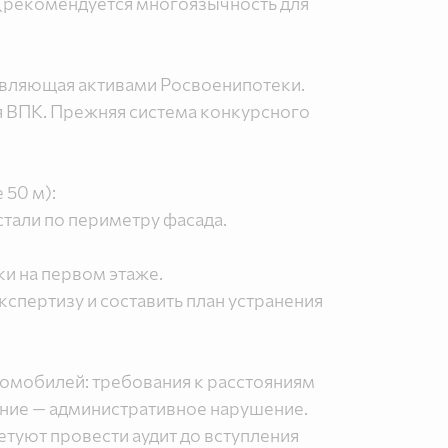
(рекомендуется многоязычность для
равляющая активами Росвоенипотеки.
я ВПК. Прежняя система конкурсного
 50 м):
тали по периметру фасада.
и на первом этаже.
спертизу и составить план устранения
омобилей: требования к расстояниям
ение — административное нарушение.
туют провести аудит до вступления