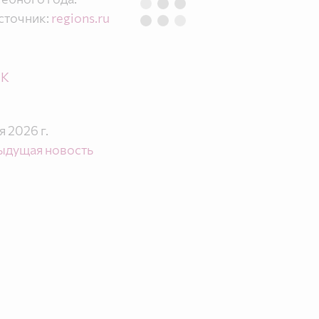
сточник:
regions.ru
ОК
я 2026 г.
ыдущая новость