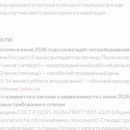
ень здорового питания и отказа от излишеств в еде.
ень спутникового мониторинга и навигации.
сти:
оссиян в июне 2026 года снова ждёт четырёхдневная
ень России (12 июня) выпадает на пятницу. Переносов 
 11 июня (четверг) — предпраздничный рабочий день,
с
 12 июня (пятница) — нерабочий праздничный день.
 13–14 июня (суббота, воскресенье) — обычные выход
сточник:
banki.ru
то изменится в законах о недвижимости с июня 2026
овые требования к отелям
ведены ГОСТ Р 72261-2025 и ПНСТ 1017-2025 (общие 
езопасности, обслуживанию, персоналу). Стандарт до
лассификацию гостиниц. Норма о запрете размещать 