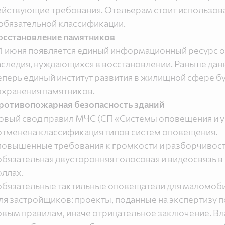
ействующие требования. Отельерам стоит использова
 обязательной классификации.
осстановление памятников
 1 июня появляется единый информационный ресурс о
аследия, нуждающихся в восстановлении. Раньше дан
еперь единый институт развития в жилищной сфере б
охранения памятников.
ротивопожарная безопасность зданий
овый свод правил МЧС (СП «Системы оповещения и у
 отменена классификация типов систем оповещения.
 повышенные требования к громкости и разборчивос
 обязательная двусторонняя голосовая и видеосвязь
оллах.
 обязательные тактильные оповещатели для маломоби
ля застройщиков: проекты, поданные на экспертизу п
овым правилам, иначе отрицательное заключение. Вл