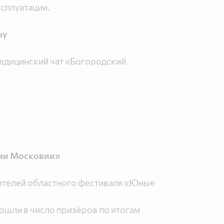
ксплуатации.
чу
едицинский чат «Богородский.
ами Московии»
телей областного фестиваля «Юные
ошли в число призёров по итогам