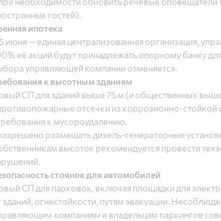
 при необходимости обновить речевые оповещатели 
ностранных гостей).
оенная ипотека
 5 июня — единая централизованная организация, уп
00% её акций будут принадлежать опорному банку дл
ыбора управляющей компании отменяется.
ребования к высотным зданиям
овый СП для зданий выше 75 м (и общественных выше
 противопожарные отсечки из коррозионно-стойкой с
 требования к мусороудалению.
 разрешено размещать дизель-генераторные установк
обственникам высоток рекомендуется провести техэк
арушений.
езопасность стоянок для автомобилей
овый СП для парковок, включая площадки для электр
т зданий, огнестойкости, путям эвакуации. Несоблюд
правляющим компаниям и владельцам паркингов сове