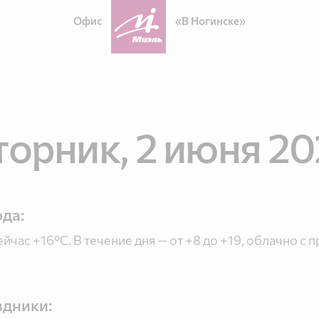
Офис
«В Ногинске»
торник, 2 июня 2
да:
ейчас +16°C. В течение дня — от +8 до +19, облачно с 
дники: