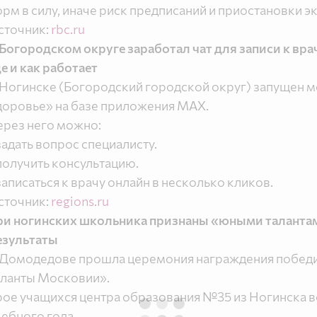
орм в силу, иначе риск предписаний и приостановки э
сточник:
rbc.ru
 Богородском округе заработал чат для записи к вра
де и как работает
 Ногинске (Богородский городской округ) запущен м
доровье» на базе приложения MAX.
ерез него можно:
 задать вопрос специалисту.
 получить консультацию.
 записаться к врачу онлайн в несколько кликов.
сточник:
regions.ru
ри ногинских школьника признаны «юными талант
езультаты
 Домодедове прошла церемония награждения победи
аланты Московии».
рое учащихся центра образования №35 из Ногинска в
чебного года.