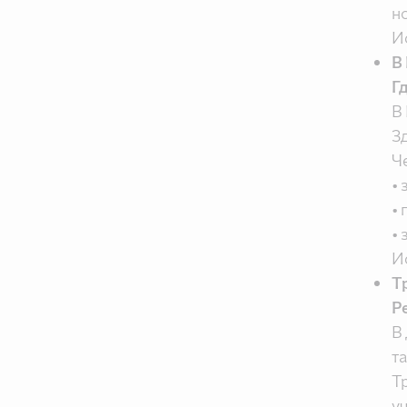
н
И
В
Г
В
З
Ч
•
•
•
И
Т
Р
В
т
Т
у