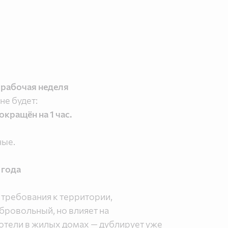
 рабочая неделя
не будет:
окращён на 1 час.
ные.
 года
требования к территории,
бровольный, но влияет на
отели в жилых домах — дублирует уже