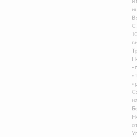
и
и
В
С
1
в
Т
Н
•
•
•
С
н
Б
Н
о
У