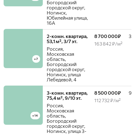
Богородский
городской округ,
Ногинск,
Юбилейная улица,
16А
2-комн. квартира,
8 700 000₽
3 /
53,1 м², 3/7 эт.
163 842 ₽/м²
Россия,
Московская
область,
+7
Богородский
городской округ,
Ногинск, улица
Лебедевой, 4
3-комн. квартира,
8 500 000₽
9 /
75,4 м², 9/10 эт.
112 732 ₽/м²
Россия,
Московская
область,
+14
Богородский
городской округ,
Ногинск, улица 3-