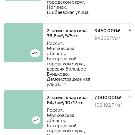
городской округ,
Ногинск,
Шибаевская улица,
1
2-комн. квартира,
3 450 000₽
5 /
36,6 м², 5/5 эт.
94 262 ₽/м²
Россия,
Московская
область,
+15
Богородский
городской округ,
деревня Большое
Буньково,
Демонстрационная
улица, 11
2-комн. квартира,
7 000 000₽
10 
64,7 м², 10/17 эт.
108 192 ₽/м²
Россия,
Московская
область,
+7
Богородский
городской округ,