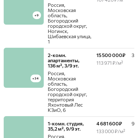
Россия,
Московская
область,
+9
Богородский
городской округ,
Ногинск,
Шибаевская улица,
1
2-комн.
15 500 000₽
3 /
апартаменты,
113 971 ₽/м²
136 м², 3/9 эт.
Россия,
Московская
+34
область,
Богородский
городской округ,
территория
Яхонтовый Лес
КЗиО, 6
1-комн. студия,
4 681 600₽
9 /
35,2 м², 9/9 эт.
133 000 ₽/м²
Россия,