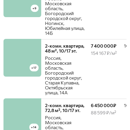
Московская
область,
+9
Богородский
городской округ,
Ногинск,
Юбилейная улица,
14Б
2-комн. квартира,
7 400 000₽
10 
48 м², 10/17 эт.
154 167 ₽/м²
Россия,
Московская
область,
+17
Богородский
городской округ,
Старая Купавна,
Октябрьская
улица, 14А
2-комн. квартира,
6 450 000₽
10 
72,8 м², 10/17 эт.
88 599 ₽/м²
Россия,
Московская
область,
+14