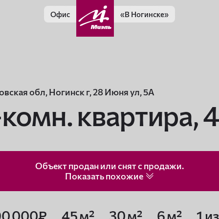
Офис
«В Ногинске»
вская обл, Ногинск г, 28 Июня ул, 5А
-комн. квартира,
4
Объект продан или снят с продажи.
Показать
похожие
90 000₽
45 м²
30 м²
6 м²
1 из