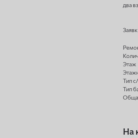
два в
Заявк
Ремо
Колич
Этаж
Этаж
Тип с
Тип б
Обща
На 