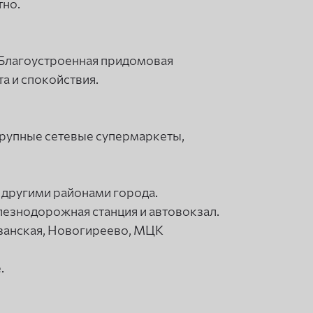
тно.
 Благоустроенная придомовая
а и спокойствия.
 крупные сетевые супермаркеты,
 другими районами города.
лезнодорожная станция и автовокзал.
занская, Новогиреево, МЦК
.