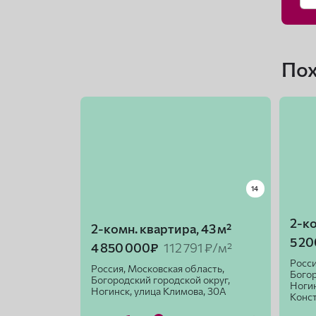
По
14
2-ко
2-комн. квартира, 43 м²
5 2
4 850 000₽
112 791 ₽/м²
Росси
Россия, Московская область,
Богор
Богородский городской округ,
Ногин
Ногинск, улица Климова, 30А
Конст