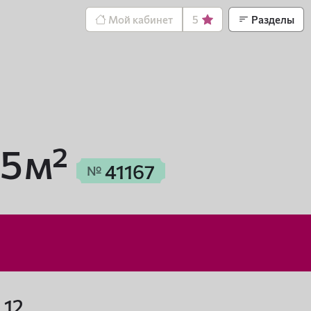
Мой кабинет
5
Разделы
5 м²
41167
№
 12