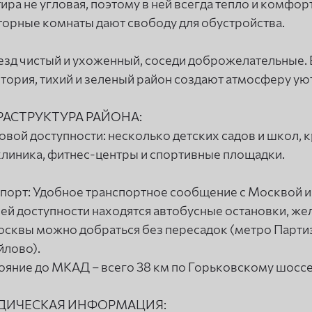
ира не угловая, поэтому в ней всегда тепло и комфор
орные комнаты дают свободу для обустройства.
зд чистый и ухоженный, соседи доброжелательные.
тория, тихий и зеленый район создают атмосферу уют
АСТРУКТУРА РАЙОНА:
овой доступности: несколько детских садов и школ,
линика, фитнес-центры и спортивные площадки.
порт: Удобное транспортное сообщение с Москвой и
ей доступности находятся автобусные остановки, же
сквы можно добраться без пересадок (метро Парти
лово).
ояние до МКАД – всего 38 км по Горьковскому шоссе
ДИЧЕСКАЯ ИНФОРМАЦИЯ: