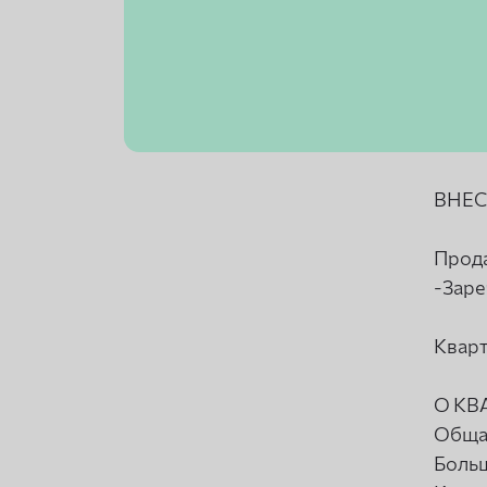
ВНЕС
Прода
-Заре
Кварт
О КВ
Общая
Больш