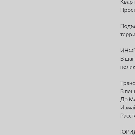
Кварт
Прост
Подъе
терри
ИНФР
В шаг
полик
Транс
В пеш
До Мо
Измай
Расст
ЮРИ