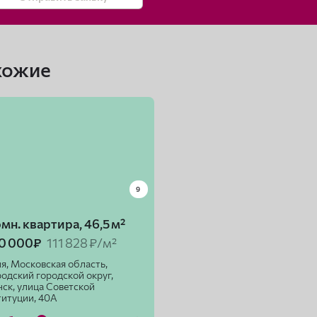
хожие
9
мн. квартира, 46,5 м²
00 000₽
111 828 ₽/м²
я, Московская область,
одский городской округ,
ск, улица Советской
итуции, 40А