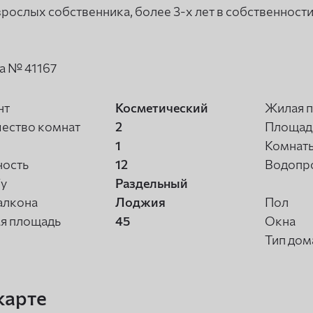
зрослых собственника, более 3-х лет в собственност
а № 41167
нт
Косметический
Жилая 
ество комнат
2
Площадь
1
Комнат
ность
12
Водопр
/у
Раздельный
алкона
Лоджия
Пол
я площадь
45
Окна
Тип дом
карте