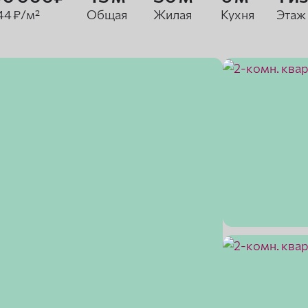
44 ₽/м²
Общая
Жилая
Кухня
Этаж