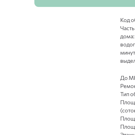
Код о
Часть
дома:
водоп
минут
выдел
До М
Ремо
Тип о
Площа
(сото
Площ
Площ
Этаж