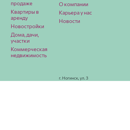
продаже
О компании
Квартиры в
Карьера у нас
аренду
Новости
Новостройки
Дома, дачи,
участки
Коммерческая
недвижимость
г. Ногинск, ул. 3
Интерна­ционала,
78
Как
добраться