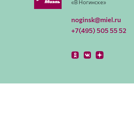
«В Ногинске»
noginsk@miel.ru
+7(495) 505 55 52
© Офис «В Ногинске», 2026
Дизайн от Kulturv