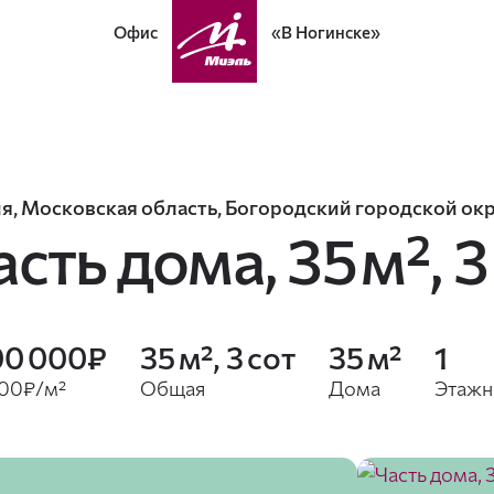
Офис
«В Ногинске»
я, Московская область, Богородский городской окру
асть дома,
35 м², 3
00 000₽
35 м², 3 сот
35 м²
1
000₽/м²
Общая
Дома
Этажн