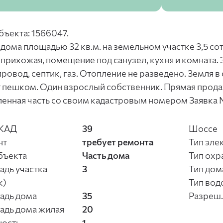
бъекта: 1566047.
 дома площадью 32 кв.м. на земельном участке 3,5 со
 прихожая, помещение под санузел, кухня и комната.
ровод, септик, газ. Отопление не разведено. Земля в
 пешком. Один взрослый собственник. Прямая прода
енная часть со своим кадастровым номером Заявка 
КАД
39
Шоссе
нт
требует ремонта
Тип эле
бъекта
Часть дома
Тип охр
дь участка
3
Тип дом
к)
Тип вод
адь дома
35
Разреш.
адь дома жилая
20
ность
1