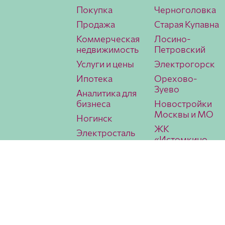
Покупка
Черноголовка
Продажа
Старая Купавна
Коммерческая
Лосино-
недвижимость
Петровский
Услуги и цены
Электрогорск
Ипотека
Орехово-
Зуево
Аналитика для
бизнеса
Новостройки
Москвы и МО
Ногинск
ЖК
Электросталь
«Истомкино
Павловский
Парк 2»
Посад
Аналитика
МИЭЛЬ
lk
Условия использования
Политика конфиденциальности