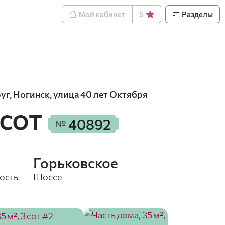
Мой кабинет
5
Разделы
г, Ногинск, улица 40 лет Октября
 сот
40892
№
Горьковское
ость
Шоссе