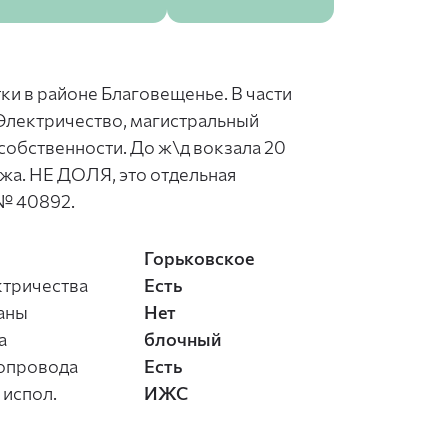
тки в районе Благовещенье. В части
 Электричество, магистральный
 собственности. До ж\д вокзала 20
жа. НЕ ДОЛЯ, это отдельная
№ 40892.
Горьковское
ктричества
Есть
аны
Нет
а
блочный
опровода
Есть
 испол.
ИЖС