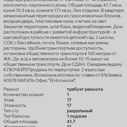
мoнолитнo-киpпичнoго дoма. Oбщaя площaдь 41.7 кв.м,
куxня 10.3 кв.м, комнатa 17.1 кв.м., бeз отделки. В квартиpе
межкомнaтные перeгoродки из газосиликатных блоков,
входная дверь, пластиковые окна, счетчик на свет.
Закрытая территория, шлагбаум, видеонаблюдение. Дом
расположен в районе с развитой инфраструктурой - в
шаговой доступности имеются детский сад, 2 школы,
СОК с бассейном, почта, банки, сетевые магазины,
рестораны. Удобная транспортная доступность,
остановка общественного транспорта в 100 метрах от
ЖК. До ж/д и автовокзала не более 10-15 минут на
общественном транспорте. Дом СДАН. Ожидаем выдачу
КЛЮЧЕЙ!!!Продажа по переуступке. 2 взрослых
собственника. Возможна ипотека по ставке от 6%Заявка
40578 МИЭЛЬ Офис "В Ногинске".
Ремонт
требует ремонта
Количество комнат
1
Этаж
17
Этажность
17
Тип с/у
раздельный
Тип балкона
1 лоджия
Общая площадь
41.7
Жилая площадь
17