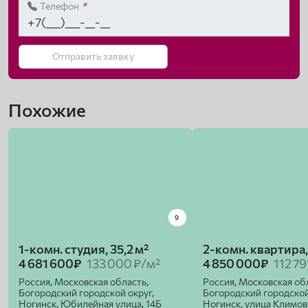
Телефон
*
Отправить заявку
Похожие
9
1-комн. студия, 35,2 м²
2-комн. квартира,
4 681 600₽
133 000 ₽/м²
4 850 000₽
112 79
Россия, Московская область,
Россия, Московская об
Богородский городской округ,
Богородский городской
Ногинск, Юбилейная улица, 14Б
Ногинск, улица Климов