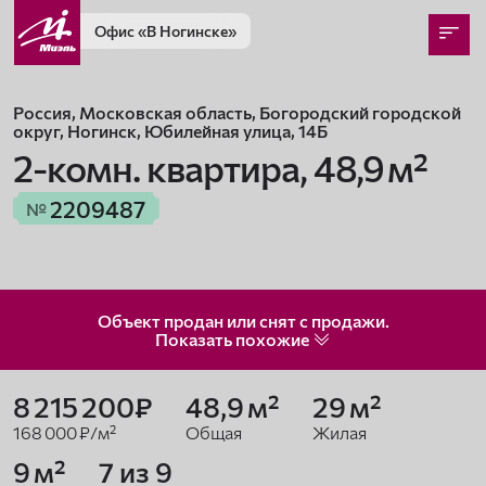
Офис
«В Ногинске»
Россия, Московская область, Богородский городской
округ, Ногинск, Юбилейная улица, 14Б
2-комн. квартира,
48,9 м²
2209487
№
Объект продан или снят с продажи.
Показать
похожие
8 215 200₽
48,9 м²
29 м²
168 000 ₽/м²
Общая
Жилая
9 м²
7 из 9