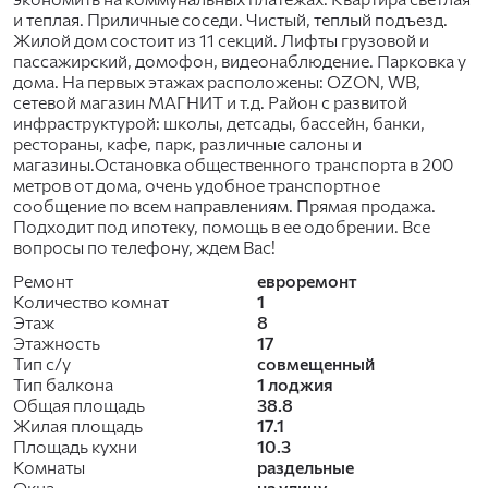
и теплая. Приличные соседи. Чистый, теплый подъезд.
Жилой дом состоит из 11 секций. Лифты грузовой и
пассажирский, домофон, видеонаблюдение. Парковка у
дома. На первых этажах расположены: OZON, WB,
сетевой магазин МАГНИТ и т.д. Район с развитой
инфраструктурой: школы, детсады, бассейн, банки,
рестораны, кафе, парк, различные салоны и
магазины.Остановка общественного транспорта в 200
метров от дома, очень удобное транспортное
сообщение по всем направлениям. Прямая продажа.
Подходит под ипотеку, помощь в ее одобрении. Все
вопросы по телефону, ждем Вас!
Ремонт
евроремонт
Количество комнат
1
Этаж
8
Этажность
17
Тип с/у
совмещенный
Тип балкона
1 лоджия
Общая площадь
38.8
Жилая площадь
17.1
Площадь кухни
10.3
Комнаты
раздельные
Окна
на улицу