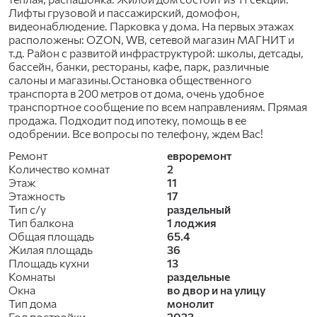
Лифты грузовой и пассажирский, домофон,
видеонаблюдение. Парковка у дома. На первых этажах
расположены: OZON, WB, сетевой магазин МАГНИТ и
т.д. Район с развитой инфраструктурой: школы, детсады,
бассейн, банки, рестораны, кафе, парк, различные
салоны и магазины.Остановка общественного
транспорта в 200 метров от дома, очень удобное
транспортное сообщение по всем направлениям. Прямая
продажа. Подходит под ипотеку, помощь в ее
одобрении. Все вопросы по телефону, ждем Вас!
Ремонт
евроремонт
Количество комнат
2
Этаж
11
Этажность
17
Тип с/у
раздельный
Тип балкона
1 лоджия
Общая площадь
65.4
Жилая площадь
36
Площадь кухни
13
Комнаты
раздельные
Окна
во двор и на улицу
Тип дома
монолит
Год постройки
2023