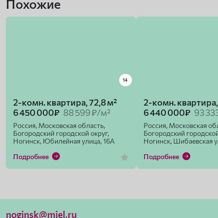
Похожие
14
2-комн. квартира, 72,8 м²
2-комн. квартира,
6 450 000₽
88 599 ₽/м²
6 440 000₽
93 33
Россия, Московская область,
Россия, Московская об
Богородский городской округ,
Богородский городской
Ногинск, Юбилейная улица, 16А
Ногинск, Шибаевская у
Подробнее
Подробнее
noginsk@miel.ru