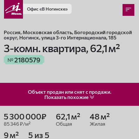
Офис
«В Ногинске»
Россия, Московская область, Богородский городской
округ, Ногинск, улица 3-го Интернационала, 185
3-комн. квартира,
62,1 м²
2180579
№
Объект продан или снят с продажи.
Показать
похожие
5 300 000₽
62,1 м²
48 м²
85 346 ₽/м²
Общая
Жилая
9 м²
5 из 5