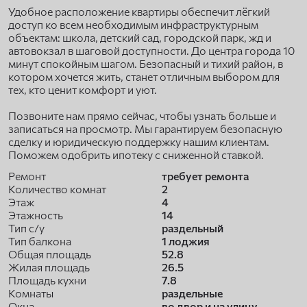
Удобное расположение квартиры обеспечит лёгкий
доступ ко всем необходимым инфраструктурным
объектам: школа, детский сад, городской парк, жд и
автовокзал в шаговой доступности. До центра города 10
минут спокойным шагом. Безопасный и тихий район, в
котором хочется жить, станет отличным выбором для
тех, кто ценит комфорт и уют.
Позвоните нам прямо сейчас, чтобы узнать больше и
записаться на просмотр. Мы гарантируем безопасную
сделку и юридическую поддержку нашим клиентам.
Поможем одобрить ипотеку с сниженной ставкой.
Ремонт
требует ремонта
Количество комнат
2
Этаж
4
Этажность
14
Тип с/у
раздельный
Тип балкона
1 лоджия
Общая площадь
52.8
Жилая площадь
26.5
Площадь кухни
7.8
Комнаты
раздельные
Окна
во двор и на улицу