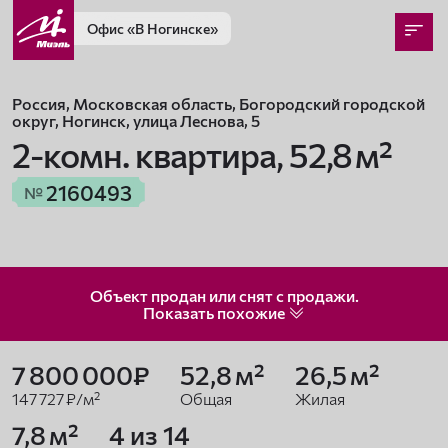
Офис
«В Ногинске»
Россия, Московская область, Богородский городской
округ, Ногинск, улица Леснова, 5
2-комн. квартира,
52,8 м²
2160493
№
Объект продан или снят с продажи.
Показать
похожие
7 800 000₽
52,8 м²
26,5 м²
147 727 ₽/м²
Общая
Жилая
7,8 м²
4 из 14