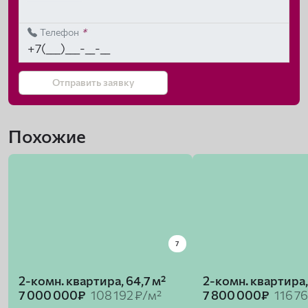
Телефон
*
Отправить заявку
Похожие
7
2-комн. квартира, 64,7 м²
2-комн. квартира,
7 000 000₽
108 192 ₽/м²
7 800 000₽
116 7