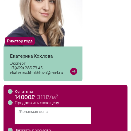
Риэлтор года
Екатерина Хохлова
Эксперт
+7(499) 286 73 45
ekaterina.khokhlova@miel.ru
Купить за
14 000₽
311 ₽/м²
Предложить свою цену
Желаемая цена
Заказать просмотр