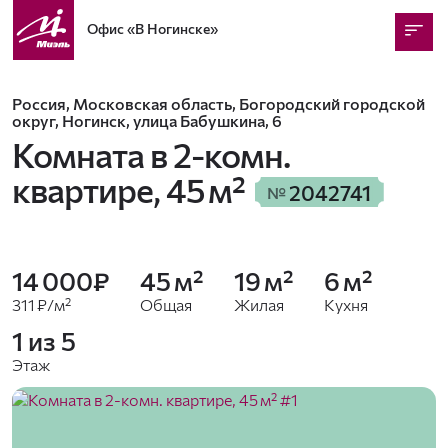
Офис
«В Ногинске»
Россия, Московская область, Богородский городской
округ, Ногинск, улица Бабушкина, 6
Комната в 2-комн.
квартире,
45 м²
2042741
№
14 000₽
45 м²
19 м²
6 м²
311 ₽/м²
Общая
Жилая
Кухня
1 из 5
Этаж