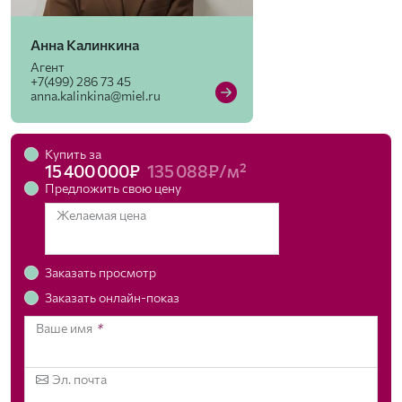
Анна Калинкина
Агент
+7(499) 286 73 45
anna.kalinkina@miel.ru
Купить за
15 400 000₽
135 088₽/м²
Предложить свою цену
Желаемая цена
Заказать просмотр
Заказать онлайн-показ
Ваше имя
*
Эл. почта