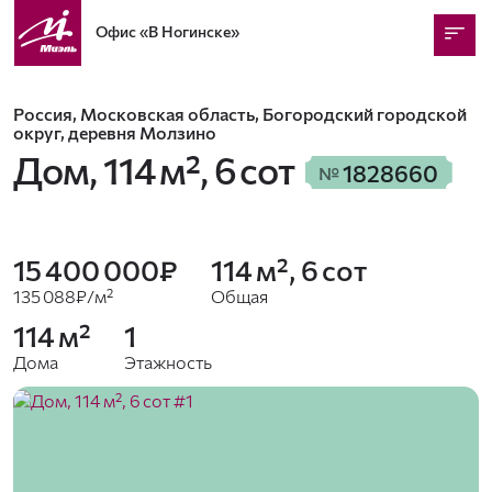
Офис
«В Ногинске»
Россия, Московская область, Богородский городской
округ, деревня Молзино
Дом,
114 м², 6 сот
1828660
№
15 400 000₽
114 м², 6 сот
135 088₽/м²
Общая
114 м²
1
Дома
Этажность