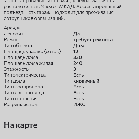
Участок правильной формы .Деревня Марьино 2
расположена в 24 км от МКАД. Асфальтированный
подъезд. Есть гараж. Подходит для проживания
сотрудников организаций.
Аренда
Депозит
Да
Ремонт
требует ремонта
Тип объекта
Дом
Площадь участка (соток)
12
Площадь дома
320
Площадь дома жилая
240
Этажность
3
Тип электричества
Есть
Тип дома
кирпичный
Тип газопровода
Есть
Тип водопровода
Есть
Тип отопления
Есть
Разреш. испол.
ИЖС
На карте