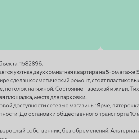
бъекта: 1582896.
ется уютная двухкомнатная квартира на 5-ом этаже 
ире сделан косметический ремонт, стоят пластиковые 
е, потолок натяжной. Состояние - заезжай и живи. Ти
ая площадка, места для парковки.
овой доступности сетевые магазины: Ярче, пятерочка,
пности. До остановки общественного транспорта 10 
взрослый собственник, без обременений. Альтернат
тся.