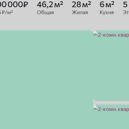
00 000₽
46,2 м²
28 м²
6 м²
5
6 ₽/м²
Общая
Жилая
Кухня
Э