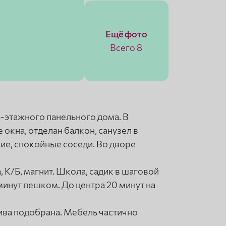
Ещё фото
Всего 8
5-этажного панельного дома. В
окна, отделан балкон, санузел в
хие, спокойные соседи. Во дворе
 К/Б, магнит. Школа, садик в шаговой
минут пешком. До центра 20 минут на
ива подобрана. Мебель частично