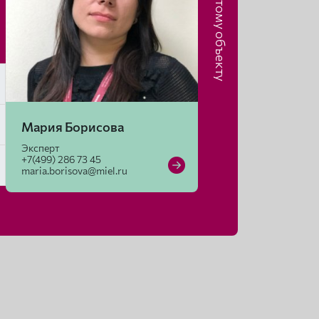
Риэлтор по этому объекту
Мария Борисова
Эксперт
+7(499) 286 73 45
maria.borisova@miel.ru