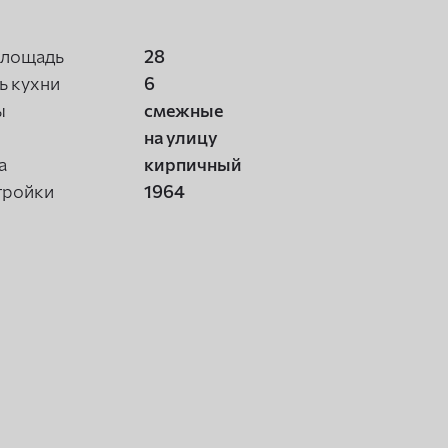
площадь
28
 кухни
6
ы
смежные
на улицу
а
кирпичный
тройки
1964