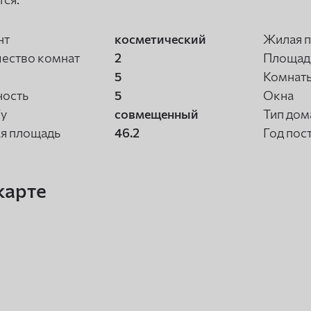
нт
косметический
Жилая 
ество комнат
2
Площадь
5
Комнат
ность
5
Окна
/у
совмещенный
Тип дом
я площадь
46.2
Год пос
карте