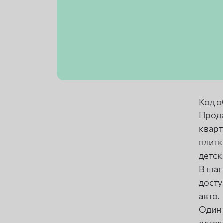
Код о
Прода
кварт
плитк
детск
В шаг
досту
авто.
Один 
остае