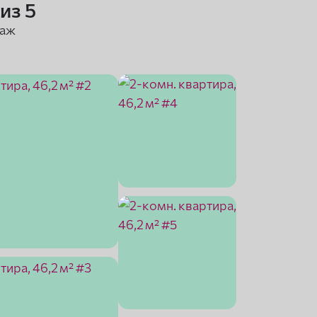
 из 5
таж