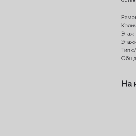
Ремо
Колич
Этаж
Этаж
Тип с
Обща
На 