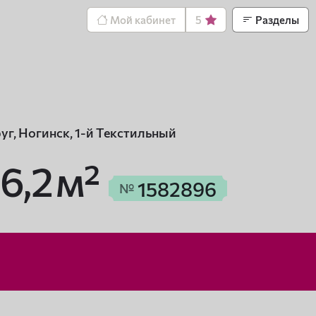
Мой кабинет
5
Разделы
уг, Ногинск, 1-й Текстильный
6,2 м²
1582896
№