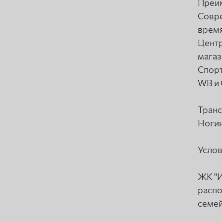
Преим
Совре
время
Центр
магаз
Спорт
WB и 
Транс
Ногин
Услов
ЖК "И
распо
семей