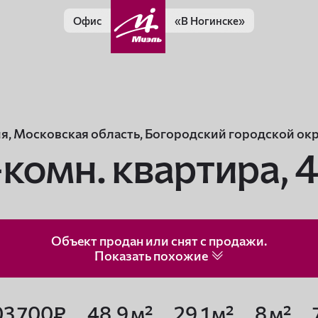
Офис
«В Ногинске»
я, Московская область, Богородский городской окр
-комн. квартира,
4
Объект продан или снят с продажи.
Показать
похожие
03 700₽
48,9 м²
29,1 м²
8 м²