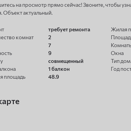
итесь на просмотр прямо сейчас! Звоните, чтобы узн
. Объект актуальный.
нт
требует ремонта
Жилая 
ество комнат
2
Площадь
7
Комнат
ность
9
Окна
/у
совмещенный
Тип дом
алкона
1 балкон
Год пос
я площадь
48.9
карте