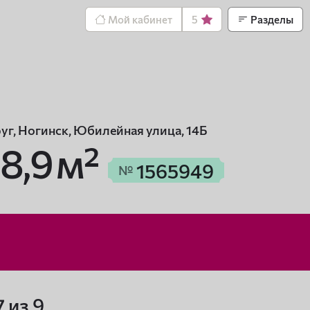
Мой кабинет
5
Разделы
уг, Ногинск, Юбилейная улица, 14Б
8,9 м²
1565949
№
7 из 9