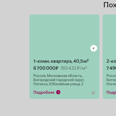
По
8
1-комн. квартира, 40,5 м²
2-ко
6 700 000₽
165 432 ₽/м²
7 4
Россия, Московская область,
Росси
Богородский городской округ,
Богор
Ногинск, Юбилейная улица, 2
Ногин
Подробнее
Под