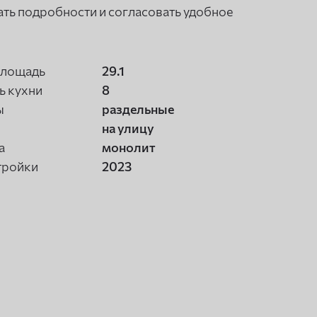
ать подробности и согласовать удобное
площадь
29.1
 кухни
8
ы
раздельные
на улицу
а
монолит
тройки
2023