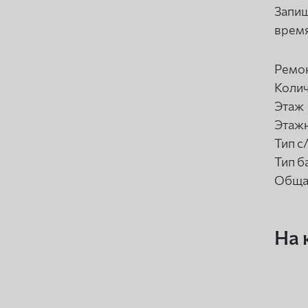
Запиш
время
Ремо
Колич
Этаж
Этаж
Тип с
Тип б
Обща
На 