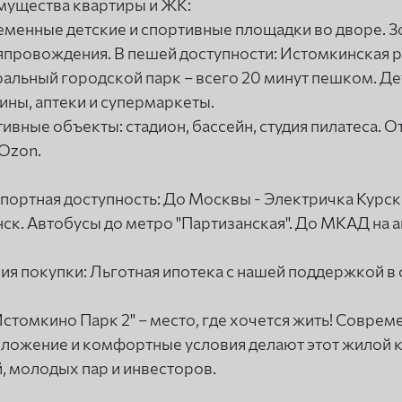
ущества квартиры и ЖК:
менные детские и спортивные площадки во дворе. З
провождения. В пешей доступности: Истомкинская ро
альный городской парк – всего 20 минут пешком. Дет
ины, аптеки и супермаркеты.
ивные объекты: стадион, бассейн, студия пилатеса. 
Ozon.
портная доступность: До Москвы - Электричка Курск
ск. Автобусы до метро "Партизанская". До МКАД на а
ия покупки: Льготная ипотека с нашей поддержкой в
стомкино Парк 2" – место, где хочется жить! Соврем
ложение и комфортные условия делают этот жилой 
, молодых пар и инвесторов.