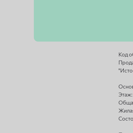
Код о
Прода
"Исто
Основ
Этаж:
Общая
Жилая
Состо