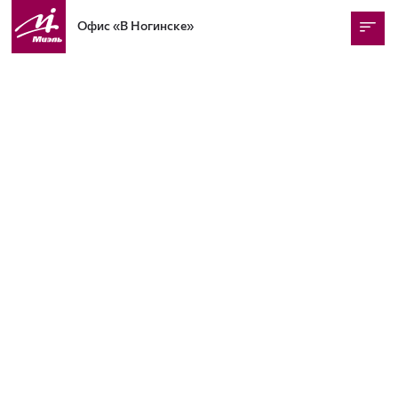
Офис
«В Ногинске»