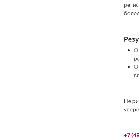
регис
более
Резу
О
р
О
в
Не ри
увере
+7 (4