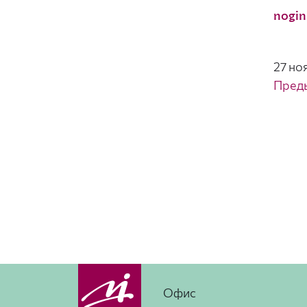
nogin
27 но
Пред
Офис