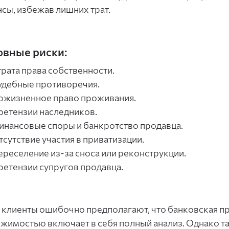
сы, избежав лишних трат.
вные риски:
трата права собственности.
удебные противоречия.
ожизненное право проживания.
ретензии наследников.
инансовые споры и банкротство продавца.
тсутствие участия в приватизации.
ереселение из-за сноса или реконструкции.
ретензии супругов продавца.
 клиенты ошибочно предполагают, что банковская пр
жимостью включает в себя полный анализ. Однако т