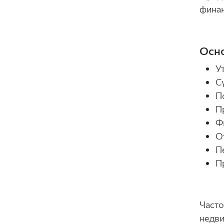
финан
Осно
У
С
П
П
Ф
О
П
П
Часто
недви