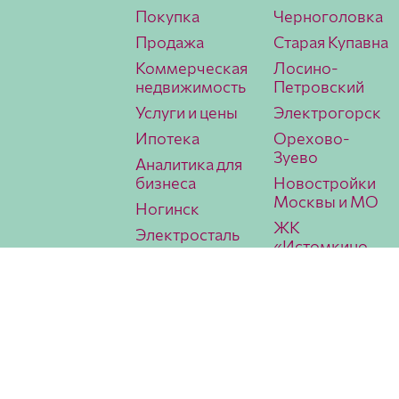
Покупка
Черноголовка
Продажа
Старая Купавна
Коммерческая
Лосино-
недвижимость
Петровский
Услуги и цены
Электрогорск
Ипотека
Орехово-
Зуево
Аналитика для
бизнеса
Новостройки
Москвы и МО
Ногинск
ЖК
Электросталь
«Истомкино
Павловский
Парк 2»
Посад
Аналитика
МИЭЛЬ
lk
Условия использования
Политика конфиденциальности