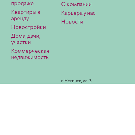
продаже
О компании
Квартиры в
Карьера у нас
аренду
Новости
Новостройки
Дома, дачи,
участки
Коммерческая
недвижимость
г. Ногинск, ул. 3
Интерна­ционала,
78
Как
добраться