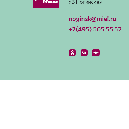
«В Ногинске»
noginsk@miel.ru
+7(495) 505 55 52
© Офис «В Ногинске», 2026
Дизайн от Kulturv