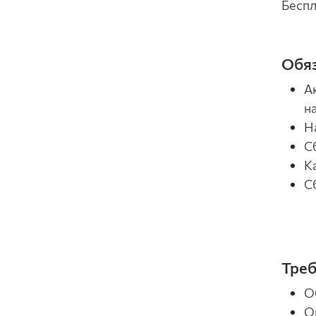
Беспл
Обяз
А
н
Н
С
К
С
Треб
О
О