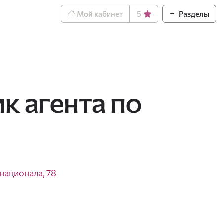
Мой кабинет
5
Разделы
к агента по
рнационала, 78