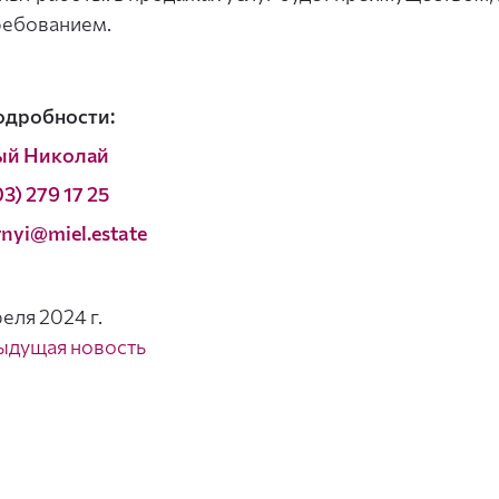
ребованием.
одробности:
ый Николай
3) 279 17 25
rnyi@miel.estate
реля 2024 г.
ыдущая новость