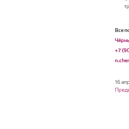
т
Все п
Чёрн
+7 (90
n.che
16 ап
Пред