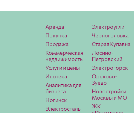
Аренда
Электроугли
Покупка
Черноголовка
Продажа
Старая Купавна
Коммерческая
Лосино-
недвижимость
Петровский
Услуги и цены
Электрогорск
Ипотека
Орехово-
Зуево
Аналитика для
бизнеса
Новостройки
Москвы и МО
Ногинск
ЖК
Электросталь
«Истомкино
Павловский
Парк 2»
Посад
Аналитика
МИЭЛЬ