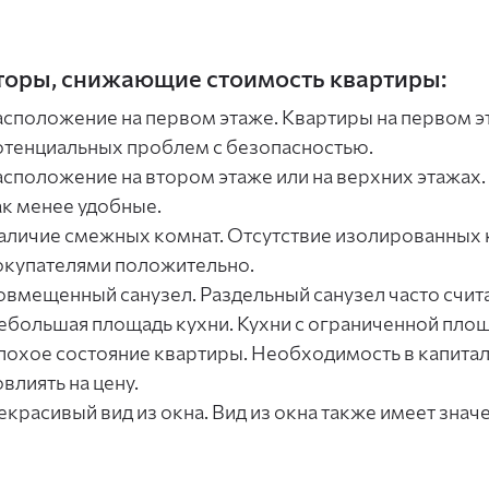
оры, снижающие стоимость квартиры:
асположение на первом этаже. Квартиры на первом э
отенциальных проблем с безопасностью.
асположение на втором этаже или на верхних этажах.
ак менее удобные.
аличие смежных комнат. Отсутствие изолированных 
окупателями положительно.
овмещенный санузел. Раздельный санузел часто счит
ебольшая площадь кухни. Кухни с ограниченной площ
лохое состояние квартиры. Необходимость в капита
влиять на цену.
екрасивый вид из окна. Вид из окна также имеет знач