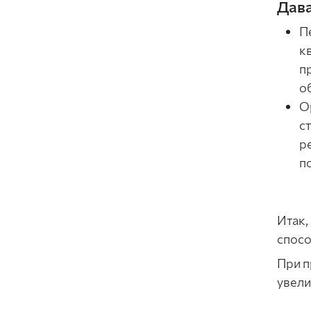
Дава
П
к
п
о
О
с
р
п
Итак,
спосо
При п
увели