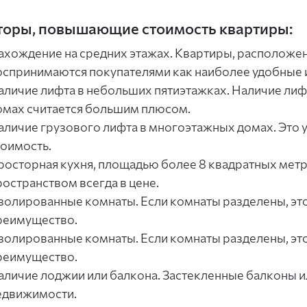
оры, повышающие стоимость квартиры:
ахождение на средних этажах. Квартиры, расположен
оспринимаются покупателями как наиболее удобные
аличие лифта в небольших пятиэтажках. Наличие ли
омах считается большим плюсом.
аличие грузового лифта в многоэтажных домах. Это 
тоимость.
росторная кухня, площадью более 8 квадратных метр
ространством всегда в цене.
золированные комнаты. Если комнаты разделены, эт
реимущество.
золированные комнаты. Если комнаты разделены, эт
реимущество.
аличие лоджии или балкона. Застекленные балконы 
едвижимости.