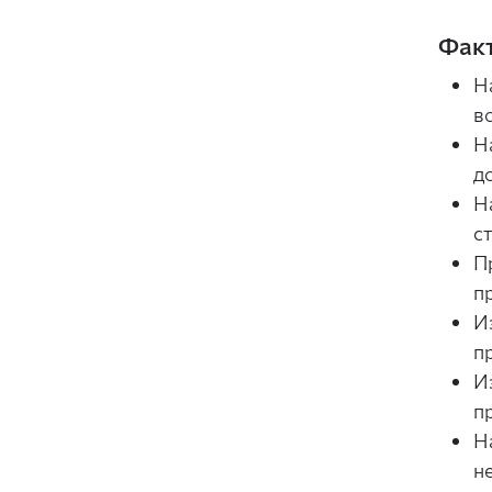
Факт
Н
в
Н
д
Н
с
П
п
И
п
И
п
Н
н