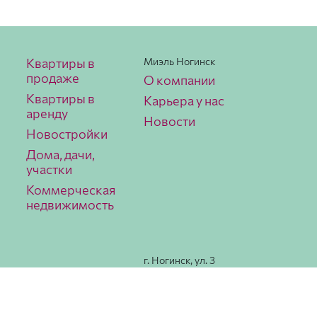
Квартиры в
Миэль Ногинск
продаже
О компании
Квартиры в
Карьера у нас
аренду
Новости
Новостройки
Дома, дачи,
участки
Коммерческая
недвижимость
г. Ногинск, ул. 3
Интерна­ционала,
78
Как
добраться