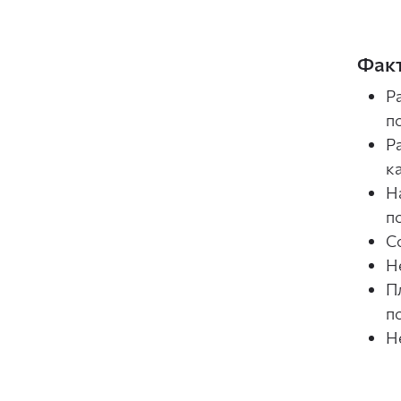
Факт
Р
п
Р
к
Н
п
С
Н
П
по
Н