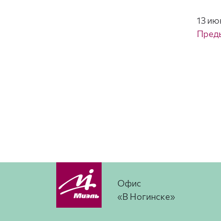
13 ию
Пред
Офис
«В Ногинске»