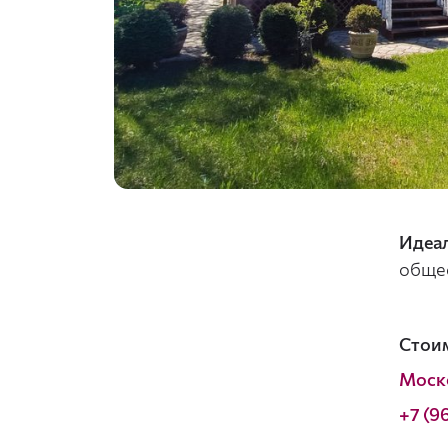
Идеа
общес
Стоим
Моск
+7 (9