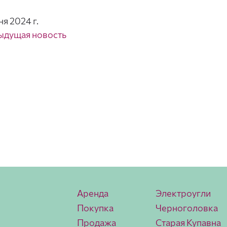
ня 2024 г.
ыдущая новость
Аренда
Электроугли
Покупка
Черноголовка
Продажа
Старая Купавна