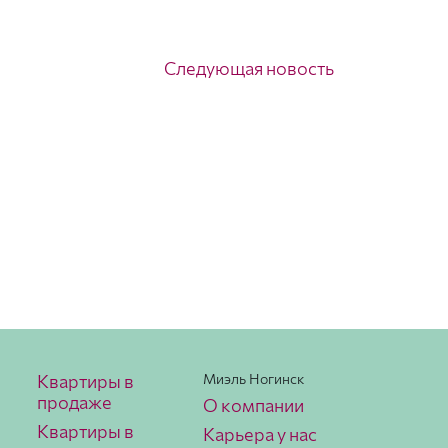
Следующая новость
Квартиры в
Миэль Ногинск
продаже
О компании
Квартиры в
Карьера у нас