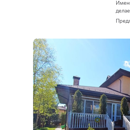
Именн
делае
Предл