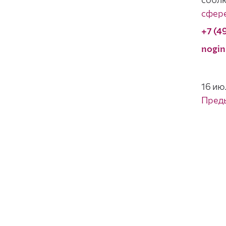
сфере
+7 (4
nogin
16 ию
Пред