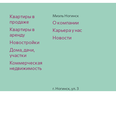
Квартиры в
Миэль Ногинск
продаже
О компании
Квартиры в
Карьера у нас
аренду
Новости
Новостройки
Дома, дачи,
участки
Коммерческая
недвижимость
г. Ногинск, ул. 3
Интерна­ционала,
78
Как
добраться