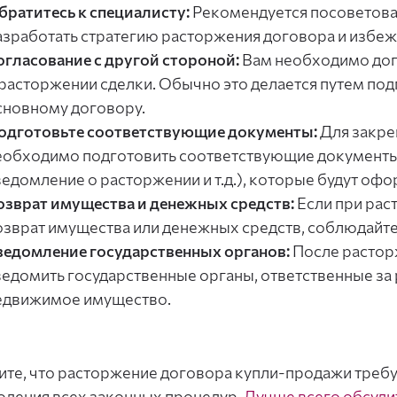
братитесь к специалисту:
Рекомендуется посоветоват
азработать стратегию расторжения договора и избе
огласование с другой стороной:
Вам необходимо дог
 расторжении сделки. Обычно это делается путем по
сновному договору.
одготовьте соответствующие документы:
Для закре
еобходимо подготовить соответствующие документы
ведомление о расторжении и т.д.), которые будут оф
озврат имущества и денежных средств:
Если при рас
озврат имущества или денежных средств, соблюдайте 
ведомление государственных органов:
После растор
ведомить государственные органы, ответственные за
едвижимое имущество.
те, что расторжение договора купли-продажи требу
дения всех законных процедур.
Лучше всего обсуди