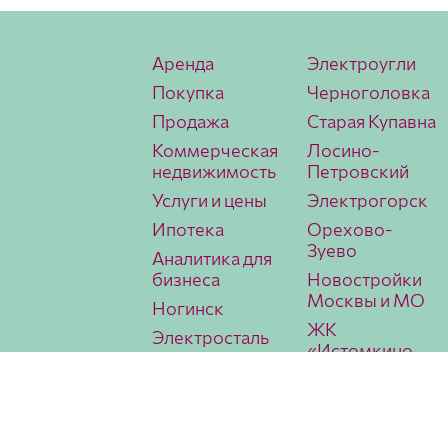
Аренда
Электроугли
Покупка
Черноголовка
Продажа
Старая Купавна
Коммерческая
Лосино-
недвижимость
Петровский
Услуги и цены
Электрогорск
Ипотека
Орехово-
Зуево
Аналитика для
бизнеса
Новостройки
Москвы и МО
Ногинск
ЖК
Электросталь
«Истомкино
Павловский
Парк 2»
Посад
Аналитика
МИЭЛЬ