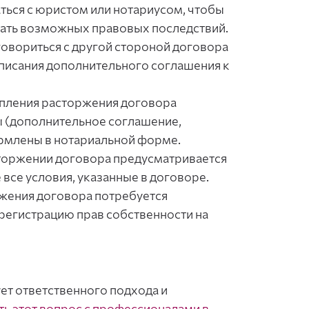
ься с юристом или нотариусом, чтобы
жать возможных правовых последствий.
овориться с другой стороной договора
дписания дополнительного соглашения к
пления расторжения договора
 (дополнительное соглашение,
ормлены в нотариальной форме.
торжении договора предусматривается
все условия, указанные в договоре.
жения договора потребуется
 регистрацию прав собственности на
ет ответственного подхода и
ть этот вопрос с профессионалами в