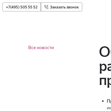
+7(495) 505 55 52
Заказать звонок
О
Все новости
р
п
П
и