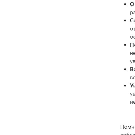
О
р
С
о
о
П
н
у
В
в
У
у
н
Помни
соблю