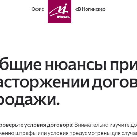
Офис
«В Ногинске»
бщие нюансы пр
асторжении догов
родажи.
роверьте условия договора:
Внимательно изучите до
менно штрафы или условия предусмотрены для случа