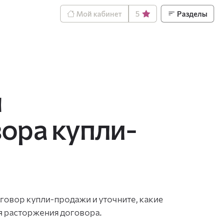
Мой кабинет
5
Разделы
и
ора купли-
говор купли-продажи и уточните, какие
я расторжения договора.