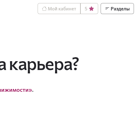
Мой кабинет
5
Разделы
 карьера?
движимости»
.