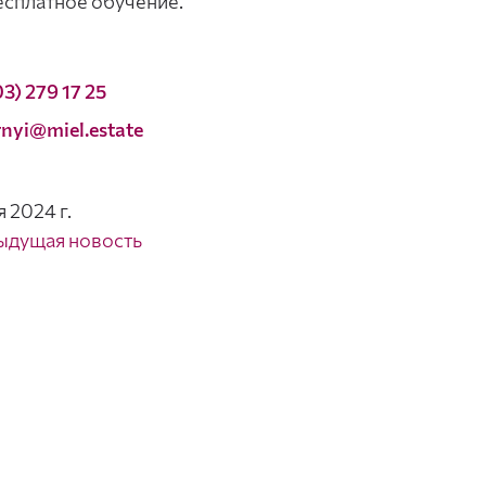
есплатное обучение.
3) 279 17 25
rnyi@miel.estate
я 2024 г.
ыдущая новость