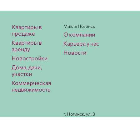
Квартиры в
Миэль Ногинск
продаже
О компании
Квартиры в
Карьера у нас
аренду
Новости
Новостройки
Дома, дачи,
участки
Коммерческая
недвижимость
г. Ногинск, ул. 3
Интерна­ционала,
78
Как
добраться