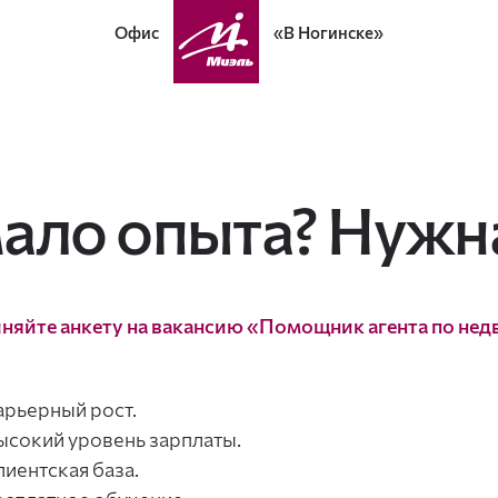
Офис
«В Ногинске»
ало опыта? Нужна
няйте анкету на вакансию «Помощник агента по не
арьерный рост.
ысокий уровень зарплаты.
лиентская база.