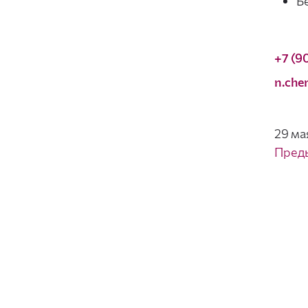
Б
+7 (90
n.che
29 ма
Пред