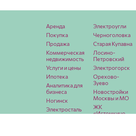
Аренда
Электроугли
Покупка
Черноголовка
Продажа
Старая Купавна
Коммерческая
Лосино-
недвижимость
Петровский
Услуги и цены
Электрогорск
Ипотека
Орехово-
Зуево
Аналитика для
бизнеса
Новостройки
Москвы и МО
Ногинск
ЖК
Электросталь
«Истомкино
Павловский
Парк 2»
Посад
Аналитика
МИЭЛЬ