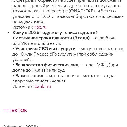
на кадастровый учет, если адрес объекта не указан в
точности, как в госреестре (ФИАС/ГАР), и без его
уникального ID. Это поможет бороться с «адресами-
невидимками».
Источник:
rbc.ru
Кому в 2026 году могут списать долги?
•
Истечение срока давности (3 года)
— если банк
или УК не подали в суд.
•
Участники СВО и их супруги
— могут списать долги
до 10 млн ₽ через «Госуслуги» (при соблюдении
условий).
•
Банкротство физических лиц
— через МФЦ (при
долге до 1 млн ₽) или суд.
•
Важно:
алименты, штрафы и возмещение вреда
здоровью списать нельзя.
Источник:
banki.ru
ТГ
| ВК
| ОК
2 февраля 2026 г.