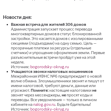
Новости дня:
Важная встреча для жителей 306 домов
Администрация запускает процесс перевода
многоквартирных домов в статус блокированной
застройки. Это касается домов с изолированными
секциями (подъездами) на одну семью. Цель —
прозрачные платежи за ресурсы (отдельные
счетчики) и упрощение оформления земли. Первые
разъяснительные встречи пройдут уже на этой
неделе.
Источник:
bogorodsky-okrug.ru
Учащаются звонки налоговых мошенников
Межрайонная ИФНС №6 предупреждает о новой
волне обмана. Злоумышленники звонят и пишут от
имени налоговой, требуют деньги, данные или
угрожают.
Помните:
настоящие налоговики
не
звонят через мессенджеры,
не
просят коды и
переводы. Все уведомления — только в личном
кабинете на
nalog.gov.ru
. Будьте бдительны!
Источник:
bogorodsky-okrug.ru