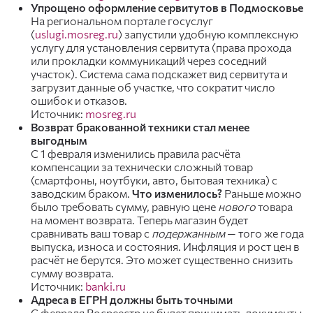
Упрощено оформление сервитутов в Подмосковье
На региональном портале госуслуг
(
uslugi.mosreg.ru
) запустили удобную комплексную
услугу для установления сервитута (права прохода
или прокладки коммуникаций через соседний
участок). Система сама подскажет вид сервитута и
загрузит данные об участке, что сократит число
ошибок и отказов.
Источник:
mosreg.ru
Возврат бракованной техники стал менее
выгодным
С 1 февраля изменились правила расчёта
компенсации за технически сложный товар
(смартфоны, ноутбуки, авто, бытовая техника) с
заводским браком.
Что изменилось?
Раньше можно
было требовать сумму, равную цене
нового
товара
на момент возврата. Теперь магазин будет
сравнивать ваш товар с
подержанным
— того же года
выпуска, износа и состояния. Инфляция и рост цен в
расчёт не берутся. Это может существенно снизить
сумму возврата.
Источник:
banki.ru
Адреса в ЕГРН должны быть точными
С февраля Росреестр не будет принимать документы