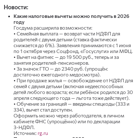
Новости:
Какие налоговые вычеты можно получить в 2026
году
Госдума расширила возможности:
• Семейная выплата — возврат части НДФЛ для
родителей с двумя детьми (ставка фактически
снижается до 6%). Заявления принимаются с 1 июня
по 1 октября через Соцфонд, «Госуслуги» или МФЦ.
• Вычет на фитнес — до 19 500 руб., теперь и за
занятия родителей-пенсионеров.
• За значок ГТО — до 2340 руб. (упрощён:
достаточно ежегодного медосмотра).
• При продаже жилья — освобождение от НДФЛ для
семей с двумя детьми (включая недееспособных
детей любого возраста; если ребёнок родился до 30
апреля следующего года — льгота тоже действует).
• Обучение за границей — введены спецкоды (333 и
334), вычет стал доступен.
Оформить можно через работодателя, в личном
кабинете ФНС (упрощённо) или по декларации
3‑НДФЛ.
Источник:
rg.ru