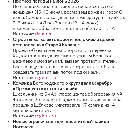
Прогноз погоды на июнь 2026
По данным Gismeteo, в июне ожидается всего 2
ясных дня (15–16 июня), возможны дожди и гроза 6
июня. Самая высокая дневная температура — +26° (5,
7–8 июня). На День России (12–14 июня) —
переменная облачность, дожди, днём +20…+21°.
Источник:
riamo.ru
Строительство автодороги под окнами домов
остановлено в Старой Купавне
Проект объезда железнодорожного переезда
(одностороннее движение по улицам Большое
Василево и Вокзальная) вызвал протест жителей.
Власти ищут альтернативные варианты, чтобы не
создавать транзитный поток под окнами.
Источник:
regions.ru
Команда Богородского округа взяла серебро
«Президентских состязаний»
Школьники из 6 «А» класса центра образования №
45 заняли 2-е место в Подмосковье. Соревнования
прошли в Щёлкове, участвовали 17 команд из 14
муниципалитетов.
Источник:
regions.ru
Новые ограничения для посетителей парков
Ногинска