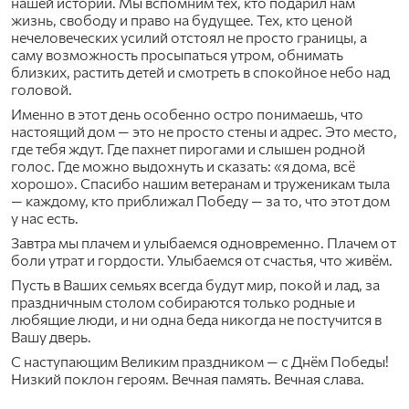
нашей истории. Мы вспомним тех, кто подарил нам
жизнь, свободу и право на будущее. Тех, кто ценой
нечеловеческих усилий отстоял не просто границы, а
саму возможность просыпаться утром, обнимать
близких, растить детей и смотреть в спокойное небо над
головой.
Именно в этот день особенно остро понимаешь, что
настоящий дом — это не просто стены и адрес. Это место,
где тебя ждут. Где пахнет пирогами и слышен родной
голос. Где можно выдохнуть и сказать: «я дома, всё
хорошо». Спасибо нашим ветеранам и труженикам тыла
— каждому, кто приближал Победу — за то, что этот дом
у нас есть.
Завтра мы плачем и улыбаемся одновременно. Плачем от
боли утрат и гордости. Улыбаемся от счастья, что живём.
Пусть в Ваших семьях всегда будут мир, покой и лад, за
праздничным столом собираются только родные и
любящие люди, и ни одна беда никогда не постучится в
Вашу дверь.
С наступающим Великим праздником — с Днём Победы!
Низкий поклон героям. Вечная память. Вечная слава.